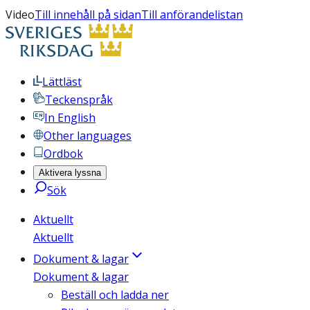
Video
Till innehåll på sidan
Till anförandelistan
Lättläst
Teckenspråk
In English
Other languages
Ordbok
Aktivera lyssna
Sök
Aktuellt
Aktuellt
Dokument & lagar
Dokument & lagar
Beställ och ladda ner