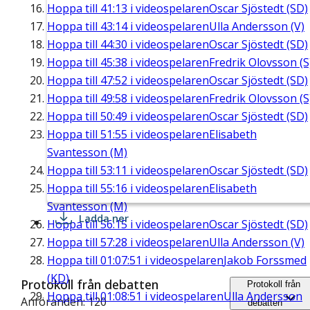
Hoppa till
41:13
i videospelaren
Oscar Sjöstedt (SD)
Hoppa till
43:14
i videospelaren
Ulla Andersson (V)
Hoppa till
44:30
i videospelaren
Oscar Sjöstedt (SD)
Hoppa till
45:38
i videospelaren
Fredrik Olovsson (S
Hoppa till
47:52
i videospelaren
Oscar Sjöstedt (SD)
Hoppa till
49:58
i videospelaren
Fredrik Olovsson (S
Hoppa till
50:49
i videospelaren
Oscar Sjöstedt (SD)
Hoppa till
51:55
i videospelaren
Elisabeth
Svantesson (M)
Hoppa till
53:11
i videospelaren
Oscar Sjöstedt (SD)
Hoppa till
55:16
i videospelaren
Elisabeth
Svantesson (M)
Ladda ner
Hoppa till
56:15
i videospelaren
Oscar Sjöstedt (SD)
Hoppa till
57:28
i videospelaren
Ulla Andersson (V)
Hoppa till
01:07:51
i videospelaren
Jakob Forssmed
(KD)
Protokoll från debatten
Protokoll från
Hoppa till
01:08:51
i videospelaren
Ulla Andersson
Anföranden: 120
debatten