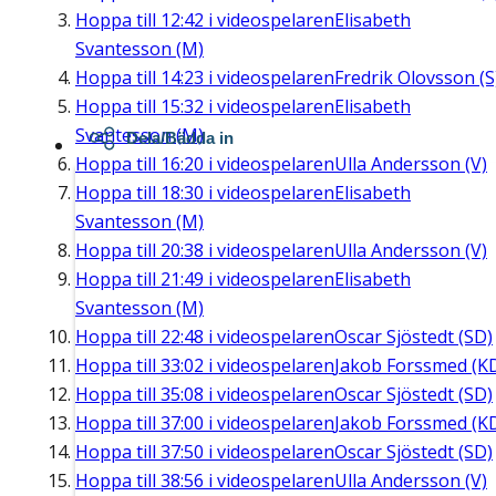
Hoppa till
12:42
i videospelaren
Elisabeth
Svantesson (M)
Hoppa till
14:23
i videospelaren
Fredrik Olovsson (S
Hoppa till
15:32
i videospelaren
Elisabeth
Svantesson (M)
Dela/Bädda in
Hoppa till
16:20
i videospelaren
Ulla Andersson (V)
Hoppa till
18:30
i videospelaren
Elisabeth
Svantesson (M)
Hoppa till
20:38
i videospelaren
Ulla Andersson (V)
Hoppa till
21:49
i videospelaren
Elisabeth
Svantesson (M)
Hoppa till
22:48
i videospelaren
Oscar Sjöstedt (SD)
Hoppa till
33:02
i videospelaren
Jakob Forssmed (K
Hoppa till
35:08
i videospelaren
Oscar Sjöstedt (SD)
Hoppa till
37:00
i videospelaren
Jakob Forssmed (K
Hoppa till
37:50
i videospelaren
Oscar Sjöstedt (SD)
Hoppa till
38:56
i videospelaren
Ulla Andersson (V)