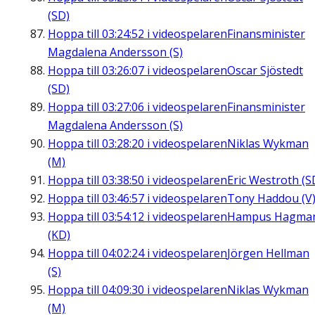
(SD)
Hoppa till
03:24:52
i videospelaren
Finansminister
Magdalena Andersson (S)
Hoppa till
03:26:07
i videospelaren
Oscar Sjöstedt
(SD)
Hoppa till
03:27:06
i videospelaren
Finansminister
Magdalena Andersson (S)
Hoppa till
03:28:20
i videospelaren
Niklas Wykman
(M)
Hoppa till
03:38:50
i videospelaren
Eric Westroth (S
Hoppa till
03:46:57
i videospelaren
Tony Haddou (V
Hoppa till
03:54:12
i videospelaren
Hampus Hagma
(KD)
Hoppa till
04:02:24
i videospelaren
Jörgen Hellman
(S)
Hoppa till
04:09:30
i videospelaren
Niklas Wykman
(M)