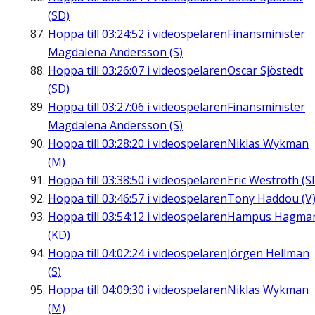
(SD)
Hoppa till
03:24:52
i videospelaren
Finansminister
Magdalena Andersson (S)
Hoppa till
03:26:07
i videospelaren
Oscar Sjöstedt
(SD)
Hoppa till
03:27:06
i videospelaren
Finansminister
Magdalena Andersson (S)
Hoppa till
03:28:20
i videospelaren
Niklas Wykman
(M)
Hoppa till
03:38:50
i videospelaren
Eric Westroth (S
Hoppa till
03:46:57
i videospelaren
Tony Haddou (V
Hoppa till
03:54:12
i videospelaren
Hampus Hagma
(KD)
Hoppa till
04:02:24
i videospelaren
Jörgen Hellman
(S)
Hoppa till
04:09:30
i videospelaren
Niklas Wykman
(M)