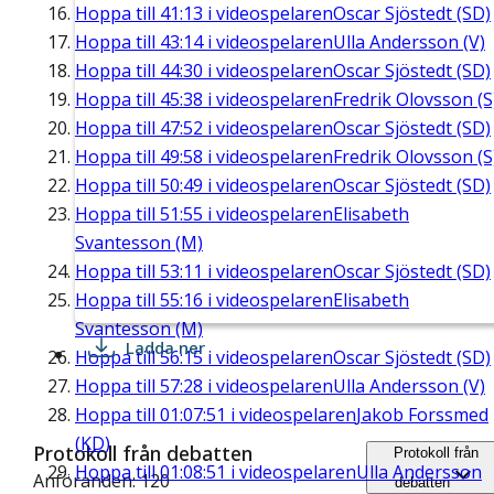
Hoppa till
41:13
i videospelaren
Oscar Sjöstedt (SD)
Hoppa till
43:14
i videospelaren
Ulla Andersson (V)
Hoppa till
44:30
i videospelaren
Oscar Sjöstedt (SD)
Hoppa till
45:38
i videospelaren
Fredrik Olovsson (S
Hoppa till
47:52
i videospelaren
Oscar Sjöstedt (SD)
Hoppa till
49:58
i videospelaren
Fredrik Olovsson (S
Hoppa till
50:49
i videospelaren
Oscar Sjöstedt (SD)
Hoppa till
51:55
i videospelaren
Elisabeth
Svantesson (M)
Hoppa till
53:11
i videospelaren
Oscar Sjöstedt (SD)
Hoppa till
55:16
i videospelaren
Elisabeth
Svantesson (M)
Ladda ner
Hoppa till
56:15
i videospelaren
Oscar Sjöstedt (SD)
Hoppa till
57:28
i videospelaren
Ulla Andersson (V)
Hoppa till
01:07:51
i videospelaren
Jakob Forssmed
(KD)
Protokoll från debatten
Protokoll från
Hoppa till
01:08:51
i videospelaren
Ulla Andersson
Anföranden: 120
debatten