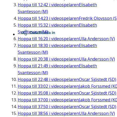
Hoppa till
12:42
i videospelaren
Elisabeth
Svantesson (M)
Hoppa till
14:23
i videospelaren
Fredrik Olovsson (S
Hoppa till
15:32
i videospelaren
Elisabeth
Svantesson (M)
Dela/Bädda in
Hoppa till
16:20
i videospelaren
Ulla Andersson (V)
Hoppa till
18:30
i videospelaren
Elisabeth
Svantesson (M)
Hoppa till
20:38
i videospelaren
Ulla Andersson (V)
Hoppa till
21:49
i videospelaren
Elisabeth
Svantesson (M)
Hoppa till
22:48
i videospelaren
Oscar Sjöstedt (SD)
Hoppa till
33:02
i videospelaren
Jakob Forssmed (K
Hoppa till
35:08
i videospelaren
Oscar Sjöstedt (SD)
Hoppa till
37:00
i videospelaren
Jakob Forssmed (K
Hoppa till
37:50
i videospelaren
Oscar Sjöstedt (SD)
Hoppa till
38:56
i videospelaren
Ulla Andersson (V)