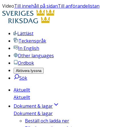
Video
Till innehåll på sidan
Till anförandelistan
Lättläst
Teckenspråk
In English
Other languages
Ordbok
Aktivera lyssna
Sök
Aktuellt
Aktuellt
Dokument & lagar
Dokument & lagar
Beställ och ladda ner