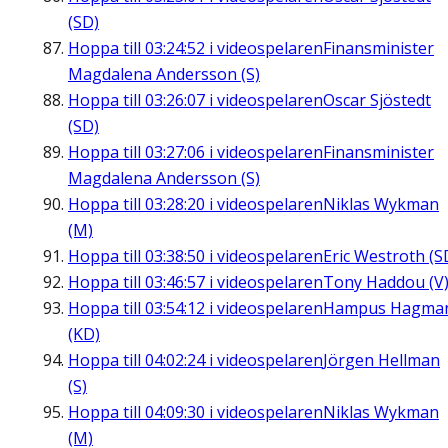
(SD)
Hoppa till
03:24:52
i videospelaren
Finansminister
Magdalena Andersson (S)
Hoppa till
03:26:07
i videospelaren
Oscar Sjöstedt
(SD)
Hoppa till
03:27:06
i videospelaren
Finansminister
Magdalena Andersson (S)
Hoppa till
03:28:20
i videospelaren
Niklas Wykman
(M)
Hoppa till
03:38:50
i videospelaren
Eric Westroth (S
Hoppa till
03:46:57
i videospelaren
Tony Haddou (V
Hoppa till
03:54:12
i videospelaren
Hampus Hagma
(KD)
Hoppa till
04:02:24
i videospelaren
Jörgen Hellman
(S)
Hoppa till
04:09:30
i videospelaren
Niklas Wykman
(M)