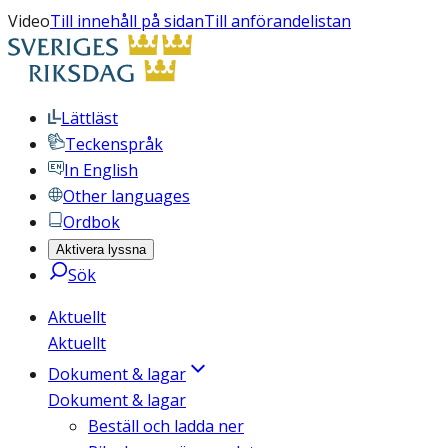
Video
Till innehåll på sidan
Till anförandelistan
Lättläst
Teckenspråk
In English
Other languages
Ordbok
Aktivera lyssna
Sök
Aktuellt
Aktuellt
Dokument & lagar
Dokument & lagar
Beställ och ladda ner