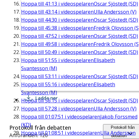
Hoppa till
41:13
i videospelaren
Oscar Sjöstedt (SD)
Hoppa till
43:14
i videospelaren
Ulla Andersson (V)
Hoppa till
44:30
i videospelaren
Oscar Sjöstedt (SD)
Hoppa till
45:38
i videospelaren
Fredrik Olovsson (S
Hoppa till
47:52
i videospelaren
Oscar Sjöstedt (SD)
Hoppa till
49:58
i videospelaren
Fredrik Olovsson (S
Hoppa till
50:49
i videospelaren
Oscar Sjöstedt (SD)
Hoppa till
51:55
i videospelaren
Elisabeth
Svantesson (M)
Hoppa till
53:11
i videospelaren
Oscar Sjöstedt (SD)
Hoppa till
55:16
i videospelaren
Elisabeth
Svantesson (M)
Ladda ner
Hoppa till
56:15
i videospelaren
Oscar Sjöstedt (SD)
Hoppa till
57:28
i videospelaren
Ulla Andersson (V)
Hoppa till
01:07:51
i videospelaren
Jakob Forssmed
(KD)
Protokoll från debatten
Protokoll från
Hoppa till
01:08:51
i videospelaren
Ulla Andersson
Anföranden: 120
debatten