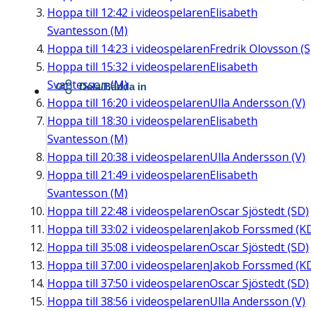
Hoppa till
12:42
i videospelaren
Elisabeth
Svantesson (M)
Hoppa till
14:23
i videospelaren
Fredrik Olovsson (S
Hoppa till
15:32
i videospelaren
Elisabeth
Svantesson (M)
Dela/Bädda in
Hoppa till
16:20
i videospelaren
Ulla Andersson (V)
Hoppa till
18:30
i videospelaren
Elisabeth
Svantesson (M)
Hoppa till
20:38
i videospelaren
Ulla Andersson (V)
Hoppa till
21:49
i videospelaren
Elisabeth
Svantesson (M)
Hoppa till
22:48
i videospelaren
Oscar Sjöstedt (SD)
Hoppa till
33:02
i videospelaren
Jakob Forssmed (K
Hoppa till
35:08
i videospelaren
Oscar Sjöstedt (SD)
Hoppa till
37:00
i videospelaren
Jakob Forssmed (K
Hoppa till
37:50
i videospelaren
Oscar Sjöstedt (SD)
Hoppa till
38:56
i videospelaren
Ulla Andersson (V)