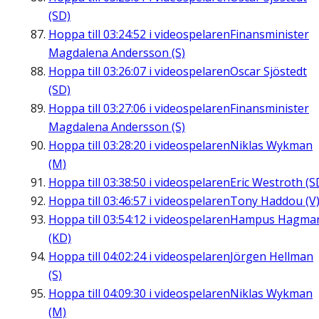
(SD)
Hoppa till
03:24:52
i videospelaren
Finansminister
Magdalena Andersson (S)
Hoppa till
03:26:07
i videospelaren
Oscar Sjöstedt
(SD)
Hoppa till
03:27:06
i videospelaren
Finansminister
Magdalena Andersson (S)
Hoppa till
03:28:20
i videospelaren
Niklas Wykman
(M)
Hoppa till
03:38:50
i videospelaren
Eric Westroth (S
Hoppa till
03:46:57
i videospelaren
Tony Haddou (V
Hoppa till
03:54:12
i videospelaren
Hampus Hagma
(KD)
Hoppa till
04:02:24
i videospelaren
Jörgen Hellman
(S)
Hoppa till
04:09:30
i videospelaren
Niklas Wykman
(M)