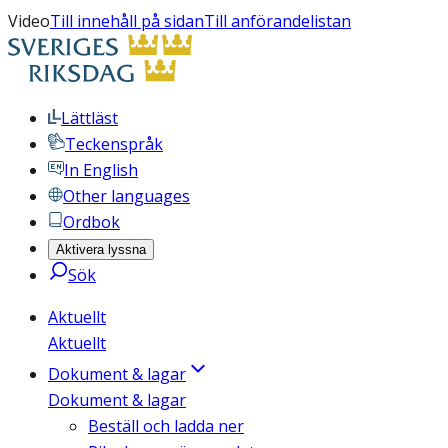
Video
Till innehåll på sidan
Till anförandelistan
Lättläst
Teckenspråk
In English
Other languages
Ordbok
Aktivera lyssna
Sök
Aktuellt
Aktuellt
Dokument & lagar
Dokument & lagar
Beställ och ladda ner