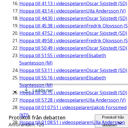
Hoppa till
41:13
i videospelaren
Oscar Sjöstedt (SD)
Hoppa till
43:14
i videospelaren
Ulla Andersson (V)
Hoppa till
44:30
i videospelaren
Oscar Sjöstedt (SD)
Hoppa till
45:38
i videospelaren
Fredrik Olovsson (S
Hoppa till
47:52
i videospelaren
Oscar Sjöstedt (SD)
Hoppa till
49:58
i videospelaren
Fredrik Olovsson (S
Hoppa till
50:49
i videospelaren
Oscar Sjöstedt (SD)
Hoppa till
51:55
i videospelaren
Elisabeth
Svantesson (M)
Hoppa till
53:11
i videospelaren
Oscar Sjöstedt (SD)
Hoppa till
55:16
i videospelaren
Elisabeth
Svantesson (M)
Ladda ner
Hoppa till
56:15
i videospelaren
Oscar Sjöstedt (SD)
Hoppa till
57:28
i videospelaren
Ulla Andersson (V)
Hoppa till
01:07:51
i videospelaren
Jakob Forssmed
(KD)
Protokoll från debatten
Protokoll från
Hoppa till
01:08:51
i videospelaren
Ulla Andersson
Anföranden: 120
debatten