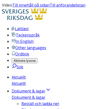
Video
Till innehåll på sidan
Till anförandelistan
Lättläst
Teckenspråk
In English
Other languages
Ordbok
Aktivera lyssna
Sök
Aktuellt
Aktuellt
Dokument & lagar
Dokument & lagar
Beställ och ladda ner