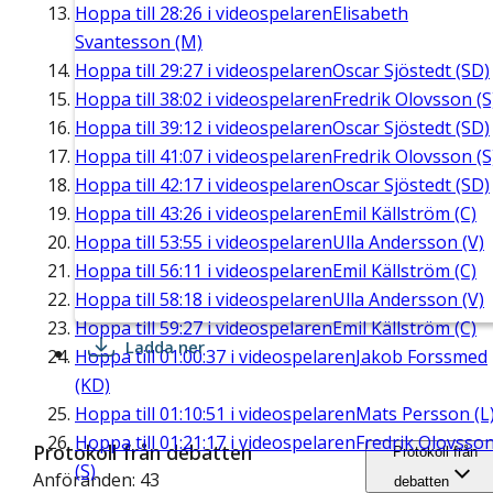
Hoppa till
28:26
i videospelaren
Elisabeth
Svantesson (M)
Hoppa till
29:27
i videospelaren
Oscar Sjöstedt (SD)
Hoppa till
38:02
i videospelaren
Fredrik Olovsson (S
Hoppa till
39:12
i videospelaren
Oscar Sjöstedt (SD)
Hoppa till
41:07
i videospelaren
Fredrik Olovsson (S
Hoppa till
42:17
i videospelaren
Oscar Sjöstedt (SD)
Hoppa till
43:26
i videospelaren
Emil Källström (C)
Hoppa till
53:55
i videospelaren
Ulla Andersson (V)
Hoppa till
56:11
i videospelaren
Emil Källström (C)
Hoppa till
58:18
i videospelaren
Ulla Andersson (V)
Hoppa till
59:27
i videospelaren
Emil Källström (C)
Ladda ner
Hoppa till
01:00:37
i videospelaren
Jakob Forssmed
(KD)
Hoppa till
01:10:51
i videospelaren
Mats Persson (L
Hoppa till
01:21:17
i videospelaren
Fredrik Olovsso
Protokoll från debatten
Protokoll från
(S)
Anföranden: 43
debatten