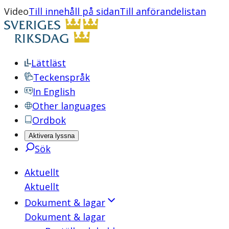
Video
Till innehåll på sidan
Till anförandelistan
Lättläst
Teckenspråk
In English
Other languages
Ordbok
Aktivera lyssna
Sök
Aktuellt
Aktuellt
Dokument & lagar
Dokument & lagar