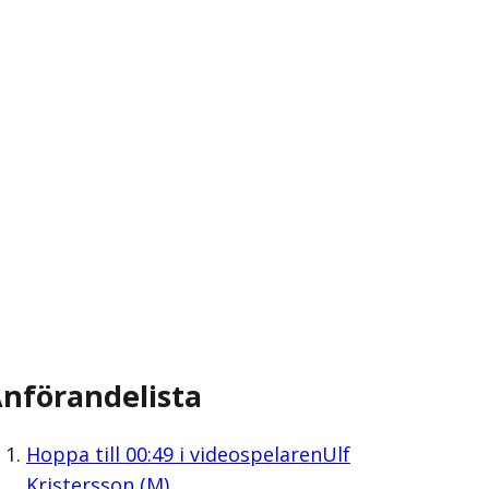
nförandelista
Hoppa till
00:49
i videospelaren
Ulf
Kristersson (M)