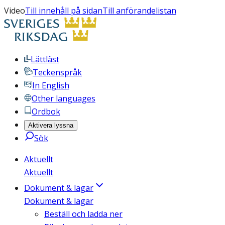
Video
Till innehåll på sidan
Till anförandelistan
Lättläst
Teckenspråk
In English
Other languages
Ordbok
Aktivera lyssna
Sök
Aktuellt
Aktuellt
Dokument & lagar
Dokument & lagar
Beställ och ladda ner