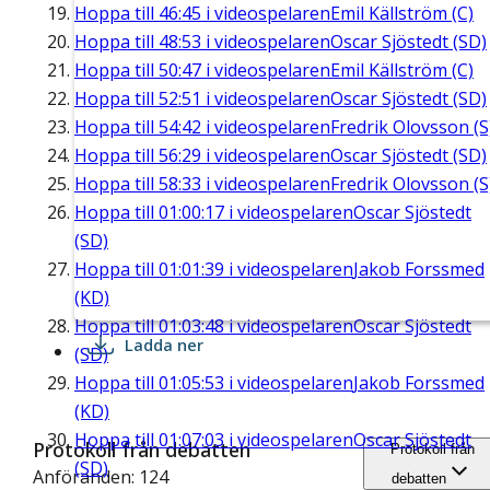
Hoppa till
46:45
i videospelaren
Emil Källström (C)
Hoppa till
48:53
i videospelaren
Oscar Sjöstedt (SD)
Hoppa till
50:47
i videospelaren
Emil Källström (C)
Hoppa till
52:51
i videospelaren
Oscar Sjöstedt (SD)
Hoppa till
54:42
i videospelaren
Fredrik Olovsson (S
Hoppa till
56:29
i videospelaren
Oscar Sjöstedt (SD)
Hoppa till
58:33
i videospelaren
Fredrik Olovsson (S
Hoppa till
01:00:17
i videospelaren
Oscar Sjöstedt
(SD)
Hoppa till
01:01:39
i videospelaren
Jakob Forssmed
(KD)
Hoppa till
01:03:48
i videospelaren
Oscar Sjöstedt
Ladda ner
(SD)
Hoppa till
01:05:53
i videospelaren
Jakob Forssmed
(KD)
Hoppa till
01:07:03
i videospelaren
Oscar Sjöstedt
Protokoll från debatten
Protokoll från
(SD)
Anföranden: 124
debatten