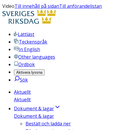
Video
Till innehåll på sidan
Till anförandelistan
Lättläst
Teckenspråk
In English
Other languages
Ordbok
Aktivera lyssna
Sök
Aktuellt
Aktuellt
Dokument & lagar
Dokument & lagar
Beställ och ladda ner