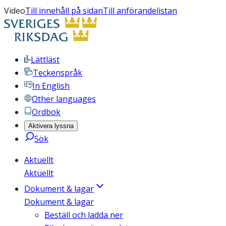
Video
Till innehåll på sidan
Till anförandelistan
Lättläst
Teckenspråk
In English
Other languages
Ordbok
Aktivera lyssna
Sök
Aktuellt
Aktuellt
Dokument & lagar
Dokument & lagar
Beställ och ladda ner