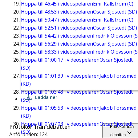
Hoppa till
46:45
i videospelaren
Emil Källström (C)
Hoppa till
48:53
i videospelaren
Oscar Sjöstedt (SD)
Hoppa till
50:47
i videospelaren
Emil Källström (C)
Hoppa till
52:51
i videospelaren
Oscar Sjöstedt (SD)
Hoppa till
54:42
i videospelaren
Fredrik Olovsson (S
Hoppa till
56:29
i videospelaren
Oscar Sjöstedt (SD)
Hoppa till
58:33
i videospelaren
Fredrik Olovsson (S
Hoppa till
01:00:17
i videospelaren
Oscar Sjöstedt
(SD)
Hoppa till
01:01:39
i videospelaren
Jakob Forssmed
(KD)
Hoppa till
01:03:48
i videospelaren
Oscar Sjöstedt
Ladda ner
(SD)
Hoppa till
01:05:53
i videospelaren
Jakob Forssmed
(KD)
Hoppa till
01:07:03
i videospelaren
Oscar Sjöstedt
Protokoll från debatten
Protokoll från
(SD)
Anföranden: 124
debatten