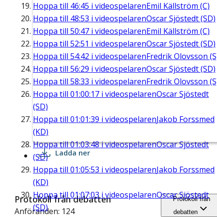
Hoppa till
46:45
i videospelaren
Emil Källström (C)
Hoppa till
48:53
i videospelaren
Oscar Sjöstedt (SD)
Hoppa till
50:47
i videospelaren
Emil Källström (C)
Hoppa till
52:51
i videospelaren
Oscar Sjöstedt (SD)
Hoppa till
54:42
i videospelaren
Fredrik Olovsson (S
Hoppa till
56:29
i videospelaren
Oscar Sjöstedt (SD)
Hoppa till
58:33
i videospelaren
Fredrik Olovsson (S
Hoppa till
01:00:17
i videospelaren
Oscar Sjöstedt
(SD)
Hoppa till
01:01:39
i videospelaren
Jakob Forssmed
(KD)
Hoppa till
01:03:48
i videospelaren
Oscar Sjöstedt
Ladda ner
(SD)
Hoppa till
01:05:53
i videospelaren
Jakob Forssmed
(KD)
Hoppa till
01:07:03
i videospelaren
Oscar Sjöstedt
Protokoll från debatten
Protokoll från
(SD)
Anföranden: 124
debatten