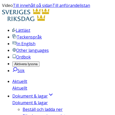
Video
Till innehåll på sidan
Till anförandelistan
Lättläst
Teckenspråk
In English
Other languages
Ordbok
Aktivera lyssna
Sök
Aktuellt
Aktuellt
Dokument & lagar
Dokument & lagar
Beställ och ladda ner