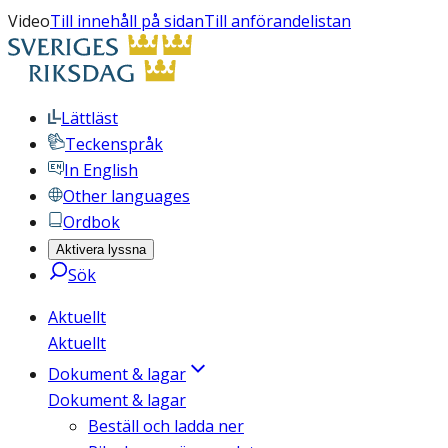
Video
Till innehåll på sidan
Till anförandelistan
Lättläst
Teckenspråk
In English
Other languages
Ordbok
Aktivera lyssna
Sök
Aktuellt
Aktuellt
Dokument & lagar
Dokument & lagar
Beställ och ladda ner