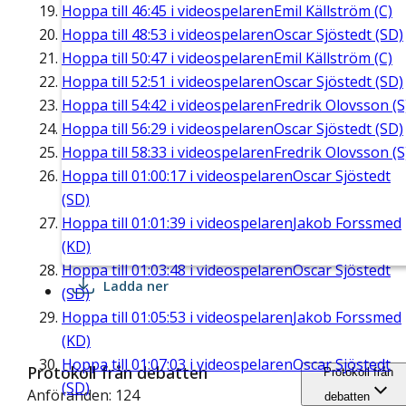
Hoppa till
46:45
i videospelaren
Emil Källström (C)
Hoppa till
48:53
i videospelaren
Oscar Sjöstedt (SD)
Hoppa till
50:47
i videospelaren
Emil Källström (C)
Hoppa till
52:51
i videospelaren
Oscar Sjöstedt (SD)
Hoppa till
54:42
i videospelaren
Fredrik Olovsson (S
Hoppa till
56:29
i videospelaren
Oscar Sjöstedt (SD)
Hoppa till
58:33
i videospelaren
Fredrik Olovsson (S
Hoppa till
01:00:17
i videospelaren
Oscar Sjöstedt
(SD)
Hoppa till
01:01:39
i videospelaren
Jakob Forssmed
(KD)
Hoppa till
01:03:48
i videospelaren
Oscar Sjöstedt
Ladda ner
(SD)
Hoppa till
01:05:53
i videospelaren
Jakob Forssmed
(KD)
Hoppa till
01:07:03
i videospelaren
Oscar Sjöstedt
Protokoll från debatten
Protokoll från
(SD)
Anföranden: 124
debatten