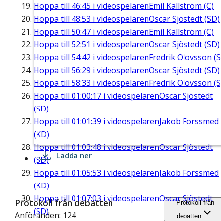
Hoppa till
46:45
i videospelaren
Emil Källström (C)
Hoppa till
48:53
i videospelaren
Oscar Sjöstedt (SD)
Hoppa till
50:47
i videospelaren
Emil Källström (C)
Hoppa till
52:51
i videospelaren
Oscar Sjöstedt (SD)
Hoppa till
54:42
i videospelaren
Fredrik Olovsson (S
Hoppa till
56:29
i videospelaren
Oscar Sjöstedt (SD)
Hoppa till
58:33
i videospelaren
Fredrik Olovsson (S
Hoppa till
01:00:17
i videospelaren
Oscar Sjöstedt
(SD)
Hoppa till
01:01:39
i videospelaren
Jakob Forssmed
(KD)
Hoppa till
01:03:48
i videospelaren
Oscar Sjöstedt
Ladda ner
(SD)
Hoppa till
01:05:53
i videospelaren
Jakob Forssmed
(KD)
Hoppa till
01:07:03
i videospelaren
Oscar Sjöstedt
Protokoll från debatten
Protokoll från
(SD)
Anföranden: 124
debatten