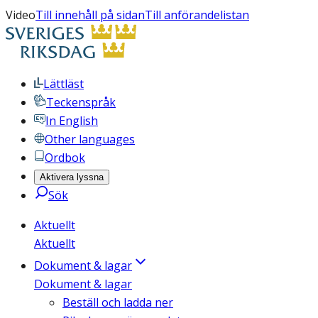
Video
Till innehåll på sidan
Till anförandelistan
Lättläst
Teckenspråk
In English
Other languages
Ordbok
Aktivera lyssna
Sök
Aktuellt
Aktuellt
Dokument & lagar
Dokument & lagar
Beställ och ladda ner