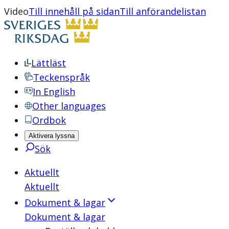
Video
Till innehåll på sidan
Till anförandelistan
Lättläst
Teckenspråk
In English
Other languages
Ordbok
Aktivera lyssna
Sök
Aktuellt
Aktuellt
Dokument & lagar
Dokument & lagar