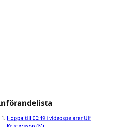
nförandelista
Hoppa till
00:49
i videospelaren
Ulf
Kristersson (M)