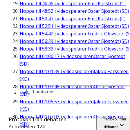
Hoppa till
46:45
i videospelaren
Emil Källström (C)
Hoppa till
48:53
i videospelaren
Oscar Sjöstedt (SD)
Hoppa till
50:47
i videospelaren
Emil Källström (C)
Hoppa till
52:51
i videospelaren
Oscar Sjöstedt (SD)
Hoppa till
54:42
i videospelaren
Fredrik Olovsson (S
Hoppa till
56:29
i videospelaren
Oscar Sjöstedt (SD)
Hoppa till
58:33
i videospelaren
Fredrik Olovsson (S
Hoppa till
01:00:17
i videospelaren
Oscar Sjöstedt
(SD)
Hoppa till
01:01:39
i videospelaren
Jakob Forssmed
(KD)
Hoppa till
01:03:48
i videospelaren
Oscar Sjöstedt
Ladda ner
(SD)
Hoppa till
01:05:53
i videospelaren
Jakob Forssmed
(KD)
Hoppa till
01:07:03
i videospelaren
Oscar Sjöstedt
Protokoll från debatten
Protokoll från
(SD)
Anföranden: 124
debatten