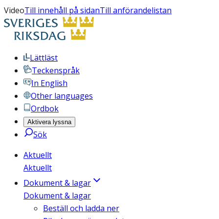
Video
Till innehåll på sidan
Till anförandelistan
Lättläst
Teckenspråk
In English
Other languages
Ordbok
Aktivera lyssna
Sök
Aktuellt
Aktuellt
Dokument & lagar
Dokument & lagar
Beställ och ladda ner