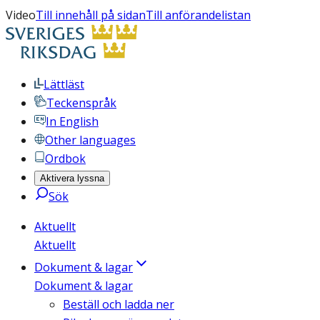
Video
Till innehåll på sidan
Till anförandelistan
Lättläst
Teckenspråk
In English
Other languages
Ordbok
Aktivera lyssna
Sök
Aktuellt
Aktuellt
Dokument & lagar
Dokument & lagar
Beställ och ladda ner