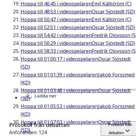
Hoppa till
46:45
i videospelaren
Emil Källström (C)
Hoppa till
48:53
i videospelaren
Oscar Sjöstedt (SD)
Hoppa till
50:47
i videospelaren
Emil Källström (C)
Hoppa till
52:51
i videospelaren
Oscar Sjöstedt (SD)
Hoppa till
54:42
i videospelaren
Fredrik Olovsson (S
Hoppa till
56:29
i videospelaren
Oscar Sjöstedt (SD)
Hoppa till
58:33
i videospelaren
Fredrik Olovsson (S
Hoppa till
01:00:17
i videospelaren
Oscar Sjöstedt
(SD)
Hoppa till
01:01:39
i videospelaren
Jakob Forssmed
(KD)
Hoppa till
01:03:48
i videospelaren
Oscar Sjöstedt
Ladda ner
(SD)
Hoppa till
01:05:53
i videospelaren
Jakob Forssmed
(KD)
Hoppa till
01:07:03
i videospelaren
Oscar Sjöstedt
Protokoll från debatten
Protokoll från
(SD)
Anföranden: 124
debatten