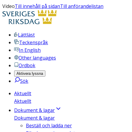
Video
Till innehåll på sidan
Till anförandelistan
Lättläst
Teckenspråk
In English
Other languages
Ordbok
Aktivera lyssna
Sök
Aktuellt
Aktuellt
Dokument & lagar
Dokument & lagar
Beställ och ladda ner