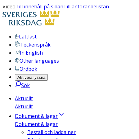
Video
Till innehåll på sidan
Till anförandelistan
Lättläst
Teckenspråk
In English
Other languages
Ordbok
Aktivera lyssna
Sök
Aktuellt
Aktuellt
Dokument & lagar
Dokument & lagar
Beställ och ladda ner