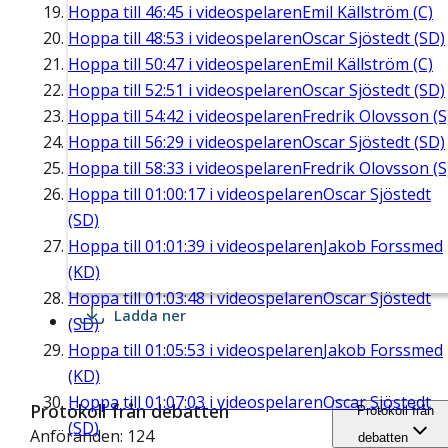
Hoppa till
46:45
i videospelaren
Emil Källström (C)
Hoppa till
48:53
i videospelaren
Oscar Sjöstedt (SD)
Hoppa till
50:47
i videospelaren
Emil Källström (C)
Hoppa till
52:51
i videospelaren
Oscar Sjöstedt (SD)
Hoppa till
54:42
i videospelaren
Fredrik Olovsson (S
Hoppa till
56:29
i videospelaren
Oscar Sjöstedt (SD)
Hoppa till
58:33
i videospelaren
Fredrik Olovsson (S
Hoppa till
01:00:17
i videospelaren
Oscar Sjöstedt
(SD)
Hoppa till
01:01:39
i videospelaren
Jakob Forssmed
(KD)
Hoppa till
01:03:48
i videospelaren
Oscar Sjöstedt
Ladda ner
(SD)
Hoppa till
01:05:53
i videospelaren
Jakob Forssmed
(KD)
Hoppa till
01:07:03
i videospelaren
Oscar Sjöstedt
Protokoll från debatten
Protokoll från
(SD)
Anföranden: 124
debatten