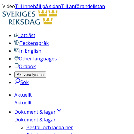
Video
Till innehåll på sidan
Till anförandelistan
Lättläst
Teckenspråk
In English
Other languages
Ordbok
Aktivera lyssna
Sök
Aktuellt
Aktuellt
Dokument & lagar
Dokument & lagar
Beställ och ladda ner