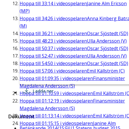
Hoppa till
33:14
i videospelaren
Janine Alm Ericson
(MP)
Hoppa till
34:26
i videospelaren
Anna Kinberg Batr
(M)
Hoppa till
36:21
i videospelaren
Oscar Sjöstedt (SD)
Hoppa till
48:23
i videospelaren
Ulla Andersson (V)
Hoppa till
50:37
i videospelaren
Oscar Sjöstedt (SD)
Hoppa till
52:47
i videospelaren
Ulla Andersson (V)
Hoppa till
54:50
i videospelaren
Oscar Sjöstedt (SD)
Hoppa till
57:06
i videospelaren
Emil Källström (C)
Hoppa till
01:09:35
i videospelaren
Finansminister
Magdalena Andersson (S)
Ladda ner
Hoppa till
01:10:59
i videospelaren
Emil Källström (C
Hoppa till
01:12:19
i videospelaren
Finansminister
Magdalena Andersson (S)
Hoppa till
01:13:14
i videospelaren
Emil Källström (C
Dokument
Hoppa till
01:15:15
i videospelaren
Janine Alm
Betänkande 2014/15:FiU1 Statens budget 2015