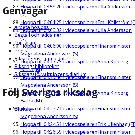
Hoppa till
03:59:20
i videospelaren
Ulla Andersson
Genvägar
(V)
Hoppa till
04:01:25
i videospelaren
Emil Källström (C
Arbeta hos oss
Hoppa till
04:03:32
i videospelaren
Ulla Andersson
Beställ och ladda ner
(V)
För lärare
Hoppa till
04:06:00
i videospelaren
Finansminister
Press
Magdalena Andersson (S)
Riksdagens öppna data
Hoppa till
04:17:29
i videospelaren
Anna Kinberg
Riksdagsbiblioteket
Batra (M)
Riksdagsförvaltningens diarium
Hoppa till
04:19:46
i videospelaren
Finansminister
Magdalena Andersson (S)
Följ Sveriges riksdag
Hoppa till
04:21:20
i videospelaren
Anna Kinberg
Batra (M)
Hoppa till
04:23:21
i videospelaren
Finansminister
Bluesky
Magdalena Andersson (S)
Hoppa till
04:24:51
i videospelaren
Erik Ullenhag (F
Hoppa till
04:26:59
i videospelaren
Finansminister