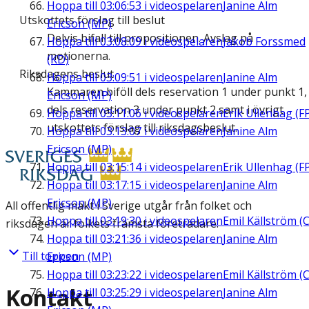
Hoppa till
03:06:53
i videospelaren
Janine Alm
Utskottets förslag till beslut
Ericson (MP)
Delvis bifall till propositionen. Avslag på
Hoppa till
03:08:09
i videospelaren
Jakob Forssmed
motionerna.
(KD)
Riksdagens beslut
Hoppa till
03:09:51
i videospelaren
Janine Alm
Kammaren biföll dels reservation 1 under punkt 1,
Ericson (MP)
dels reservation 3 under punkt 2 samt i övrigt
Hoppa till
03:11:06
i videospelaren
Erik Ullenhag (F
utskottets förslag till riksdagsbeslut.
Hoppa till
03:13:07
i videospelaren
Janine Alm
Ericson (MP)
Hoppa till
03:15:14
i videospelaren
Erik Ullenhag (F
Hoppa till
03:17:15
i videospelaren
Janine Alm
Ericson (MP)
All offentlig makt i Sverige utgår från folket och
Hoppa till
03:19:30
i videospelaren
Emil Källström (C
riksdagen är folkets främsta företrädare.
Hoppa till
03:21:36
i videospelaren
Janine Alm
Till toppen
Ericson (MP)
Hoppa till
03:23:22
i videospelaren
Emil Källström (C
Kontakt
Hoppa till
03:25:29
i videospelaren
Janine Alm