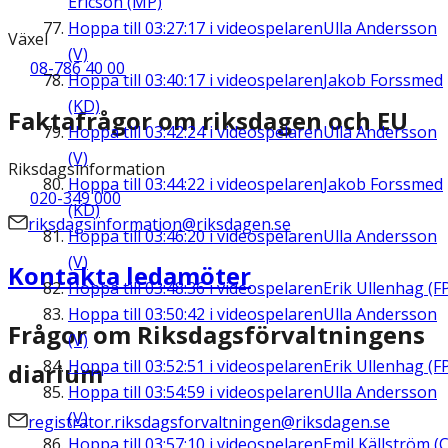
Ericson (MP)
Hoppa till
03:27:17
i videospelaren
Ulla Andersson
Växel
(V)
08-786 40 00
Hoppa till
03:40:17
i videospelaren
Jakob Forssmed
(KD)
Faktafrågor om riksdagen och EU
Hoppa till
03:42:24
i videospelaren
Ulla Andersson
(V)
Riksdagsinformation
Hoppa till
03:44:22
i videospelaren
Jakob Forssmed
020-349 000
(KD)
riksdagsinformation@riksdagen.se
Hoppa till
03:46:20
i videospelaren
Ulla Andersson
(V)
Kontakta ledamöter
Hoppa till
03:48:36
i videospelaren
Erik Ullenhag (F
Hoppa till
03:50:42
i videospelaren
Ulla Andersson
Frågor om Riksdagsförvaltningens
(V)
Hoppa till
03:52:51
i videospelaren
Erik Ullenhag (F
diarium
Hoppa till
03:54:59
i videospelaren
Ulla Andersson
(V)
registrator.riksdagsforvaltningen@riksdagen.se
Hoppa till
03:57:10
i videospelaren
Emil Källström (C