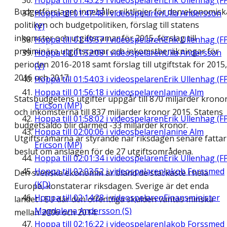
Hoppa till
01:45:29
i videospelaren
Erik Ullenhag (F
Budgetförslaget innehåller riktlinjer för den ekonomisk
Hoppa till
01:47:48
i videospelaren
Ulla Andersson
politiken och budgetpolitiken, förslag till statens
(V)
inkomster och utgiftsramar för 2015, förslag till
Hoppa till
01:49:57
i videospelaren
Erik Ullenhag (F
preliminära utgiftsramar och inkomstberäkningar för
Hoppa till
01:52:08
i videospelaren
Ulla Andersson
perioden 2016-2018 samt förslag till utgiftstak för 2015,
(V)
2016 och 2017.
Hoppa till
01:54:03
i videospelaren
Erik Ullenhag (F
Hoppa till
01:56:18
i videospelaren
Janine Alm
Statsbudgetens utgifter uppgår till 870 miljarder krono
Ericson (MP)
och inkomsterna till 837 miljarder kronor 2015. Statens
Hoppa till
01:58:02
i videospelaren
Erik Ullenhag (F
budgetsaldo blir därmed -33 miljarder kronor.
Hoppa till
02:00:06
i videospelaren
Janine Alm
Utgiftsramarna är styrande när riksdagen senare fattar
Ericson (MP)
beslut om anslagen för de 27 utgiftsområdena.
Hoppa till
02:01:34
i videospelaren
Erik Ullenhag (F
Hoppa till
02:03:52
i videospelaren
Jakob Forssmed
Den svenska ekonomin är bland de starkaste i hela
(KD)
Europa, konstaterar riksdagen. Sverige är det enda
Hoppa till
02:14:28
i videospelaren
Finansminister
landet i EU där den offentliga skulden väntas minska
Magdalena Andersson (S)
mellan 2006 och 2014.
Hoppa till
02:16:22
i videospelaren
Jakob Forssmed