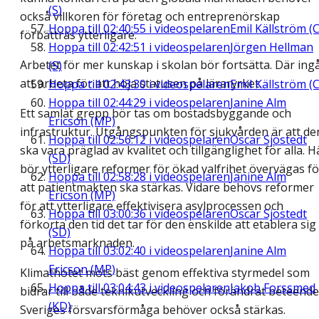
(S)
också villkoren för företag och entreprenörskap
Hoppa till
02:40:55
i videospelaren
Emil Källström (C
förbättras ytterligare.
Hoppa till
02:42:51
i videospelaren
Jörgen Hellman
Arbetet för mer kunskap i skolan bör fortsätta. Där ing
(S)
att arbeta för att höja statusen på läraryrket.
Hoppa till
02:43:30
i videospelaren
Emil Källström (C
Hoppa till
02:44:29
i videospelaren
Janine Alm
Ett samlat grepp bör tas om bostadsbyggande och
Ericson (MP)
infrastruktur. Utgångspunkten för sjukvården är att de
Hoppa till
02:56:12
i videospelaren
Oscar Sjöstedt
ska vara präglad av kvalitet och tillgänglighet för alla. H
(SD)
bör ytterligare reformer för ökad valfrihet övervägas fö
Hoppa till
02:58:28
i videospelaren
Janine Alm
att patientmakten ska stärkas. Vidare behövs reformer
Ericson (MP)
för att ytterligare effektivisera asylprocessen och
Hoppa till
03:00:36
i videospelaren
Oscar Sjöstedt
förkorta den tid det tar för den enskilde att etablera sig
(SD)
på arbetsmarknaden.
Hoppa till
03:02:40
i videospelaren
Janine Alm
Ericson (MP)
Klimathotet möts bäst genom effektiva styrmedel som
Hoppa till
03:04:43
i videospelaren
Jakob Forssmed
bidrar till både teknikutveckling och förändrat beteende
(KD)
Sveriges försvarsförmåga behöver också stärkas.