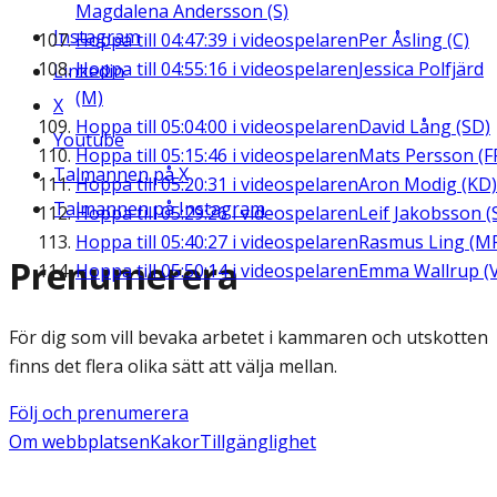
Magdalena Andersson (S)
Instagram
Hoppa till
04:47:39
i videospelaren
Per Åsling (C)
Hoppa till
04:55:16
i videospelaren
Jessica Polfjärd
Linkedin
(M)
X
Hoppa till
05:04:00
i videospelaren
David Lång (SD)
Youtube
Hoppa till
05:15:46
i videospelaren
Mats Persson (F
Talmannen på X
Hoppa till
05:20:31
i videospelaren
Aron Modig (KD)
Talmannen på Instagram
Hoppa till
05:29:26
i videospelaren
Leif Jakobsson (
Hoppa till
05:40:27
i videospelaren
Rasmus Ling (M
Prenumerera
Hoppa till
05:50:14
i videospelaren
Emma Wallrup (V
För dig som vill bevaka arbetet i kammaren och utskotten
finns det flera olika sätt att välja mellan.
Följ och prenumerera
Om webbplatsen
Kakor
Tillgänglighet