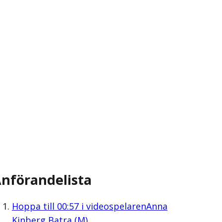
nförandelista
Hoppa till
00:57
i videospelaren
Anna
Kinberg Batra (M)