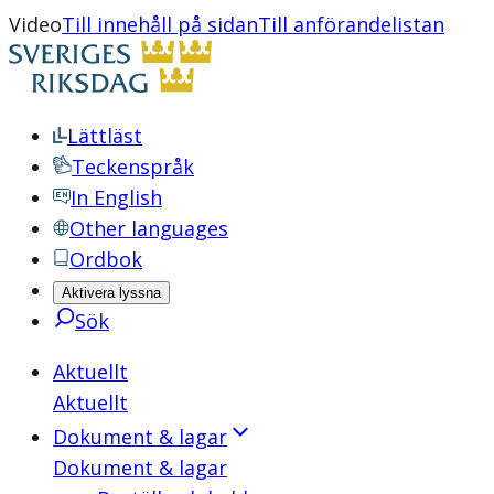
Video
Till innehåll på sidan
Till anförandelistan
Lättläst
Teckenspråk
In English
Other languages
Ordbok
Aktivera lyssna
Sök
Aktuellt
Aktuellt
Dokument & lagar
Dokument & lagar