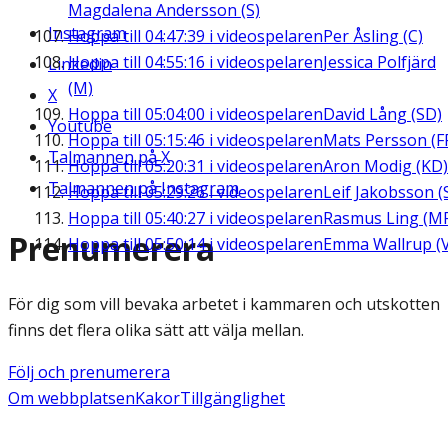
Magdalena Andersson (S)
Instagram
Hoppa till
04:47:39
i videospelaren
Per Åsling (C)
Hoppa till
04:55:16
i videospelaren
Jessica Polfjärd
Linkedin
(M)
X
Hoppa till
05:04:00
i videospelaren
David Lång (SD)
Youtube
Hoppa till
05:15:46
i videospelaren
Mats Persson (F
Talmannen på X
Hoppa till
05:20:31
i videospelaren
Aron Modig (KD)
Talmannen på Instagram
Hoppa till
05:29:26
i videospelaren
Leif Jakobsson (
Hoppa till
05:40:27
i videospelaren
Rasmus Ling (M
Prenumerera
Hoppa till
05:50:14
i videospelaren
Emma Wallrup (V
För dig som vill bevaka arbetet i kammaren och utskotten
finns det flera olika sätt att välja mellan.
Följ och prenumerera
Om webbplatsen
Kakor
Tillgänglighet