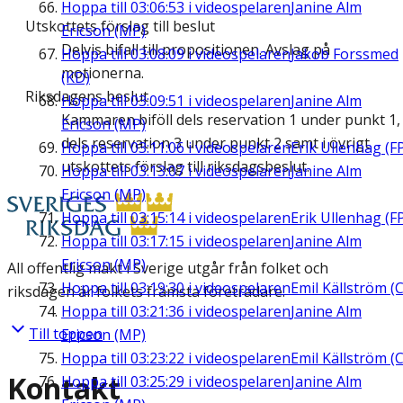
Hoppa till
03:06:53
i videospelaren
Janine Alm
Utskottets förslag till beslut
Ericson (MP)
Delvis bifall till propositionen. Avslag på
Hoppa till
03:08:09
i videospelaren
Jakob Forssmed
motionerna.
(KD)
Riksdagens beslut
Hoppa till
03:09:51
i videospelaren
Janine Alm
Kammaren biföll dels reservation 1 under punkt 1,
Ericson (MP)
dels reservation 3 under punkt 2 samt i övrigt
Hoppa till
03:11:06
i videospelaren
Erik Ullenhag (F
utskottets förslag till riksdagsbeslut.
Hoppa till
03:13:07
i videospelaren
Janine Alm
Ericson (MP)
Hoppa till
03:15:14
i videospelaren
Erik Ullenhag (F
Hoppa till
03:17:15
i videospelaren
Janine Alm
Ericson (MP)
All offentlig makt i Sverige utgår från folket och
Hoppa till
03:19:30
i videospelaren
Emil Källström (C
riksdagen är folkets främsta företrädare.
Hoppa till
03:21:36
i videospelaren
Janine Alm
Till toppen
Ericson (MP)
Hoppa till
03:23:22
i videospelaren
Emil Källström (C
Kontakt
Hoppa till
03:25:29
i videospelaren
Janine Alm