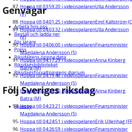
Hoppa till
03:59:20
i videospelaren
Ulla Andersson
Genvägar
(V)
Hoppa till
04:01:25
i videospelaren
Emil Källström (C
Arbeta hos oss
Hoppa till
04:03:32
i videospelaren
Ulla Andersson
Beställ och ladda ner
(V)
För lärare
Hoppa till
04:06:00
i videospelaren
Finansminister
Press
Magdalena Andersson (S)
Riksdagens öppna data
Hoppa till
04:17:29
i videospelaren
Anna Kinberg
Riksdagsbiblioteket
Batra (M)
Riksdagsförvaltningens diarium
Hoppa till
04:19:46
i videospelaren
Finansminister
Magdalena Andersson (S)
Följ Sveriges riksdag
Hoppa till
04:21:20
i videospelaren
Anna Kinberg
Batra (M)
Hoppa till
04:23:21
i videospelaren
Finansminister
Bluesky
Magdalena Andersson (S)
Hoppa till
04:24:51
i videospelaren
Erik Ullenhag (F
Hoppa till
04:26:59
i videospelaren
Finansminister