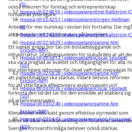
(S)
också villkoren för företag och entreprenörskap
Hoppa till
02:40:55
i videospelaren
Emil Källström (C
förbättras ytterligare.
Hoppa till
02:42:51
i videospelaren
Jörgen Hellman
Arbetet för mer kunskap i skolan bör fortsätta. Där ing
(S)
att arbeta för att höja statusen på läraryrket.
Hoppa till
02:43:30
i videospelaren
Emil Källström (C
Hoppa till
02:44:29
i videospelaren
Janine Alm
Ett samlat grepp bör tas om bostadsbyggande och
Ericson (MP)
infrastruktur. Utgångspunkten för sjukvården är att de
Hoppa till
02:56:12
i videospelaren
Oscar Sjöstedt
ska vara präglad av kvalitet och tillgänglighet för alla. H
(SD)
bör ytterligare reformer för ökad valfrihet övervägas fö
Hoppa till
02:58:28
i videospelaren
Janine Alm
att patientmakten ska stärkas. Vidare behövs reformer
Ericson (MP)
för att ytterligare effektivisera asylprocessen och
Hoppa till
03:00:36
i videospelaren
Oscar Sjöstedt
förkorta den tid det tar för den enskilde att etablera sig
(SD)
på arbetsmarknaden.
Hoppa till
03:02:40
i videospelaren
Janine Alm
Ericson (MP)
Klimathotet möts bäst genom effektiva styrmedel som
Hoppa till
03:04:43
i videospelaren
Jakob Forssmed
bidrar till både teknikutveckling och förändrat beteende
(KD)
Sveriges försvarsförmåga behöver också stärkas.