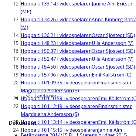
Hoppa till
33:14
i videospelaren
Janine Alm Ericson
(MP)
Hoppa till
34:26
i videospelaren
Anna Kinberg Batr
(M)
Hoppa till
36:21
i videospelaren
Oscar Sjöstedt (SD)
Hoppa till
48:23
i videospelaren
Ulla Andersson (V)
Hoppa till
50:37
i videospelaren
Oscar Sjöstedt (SD)
Hoppa till
52:47
i videospelaren
Ulla Andersson (V)
Hoppa till
54:50
i videospelaren
Oscar Sjöstedt (SD)
Hoppa till
57:06
i videospelaren
Emil Källström (C)
Hoppa till
01:09:35
i videospelaren
Finansminister
Magdalena Andersson (S)
Ladda ner
Hoppa till
01:10:59
i videospelaren
Emil Källström (C
Hoppa till
01:12:19
i videospelaren
Finansminister
Magdalena Andersson (S)
Hoppa till
01:13:14
i videospelaren
Emil Källström (C
Dokument
Hoppa till
01:15:15
i videospelaren
Janine Alm
Betänkande 2014/15:FiU1 Statens budget 2015