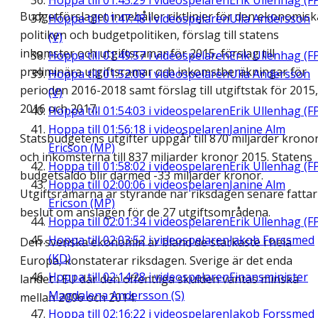
Hoppa till
01:45:29
i videospelaren
Erik Ullenhag (F
Budgetförslaget innehåller riktlinjer för den ekonomisk
Hoppa till
01:47:48
i videospelaren
Ulla Andersson
politiken och budgetpolitiken, förslag till statens
(V)
inkomster och utgiftsramar för 2015, förslag till
Hoppa till
01:49:57
i videospelaren
Erik Ullenhag (F
preliminära utgiftsramar och inkomstberäkningar för
Hoppa till
01:52:08
i videospelaren
Ulla Andersson
perioden 2016-2018 samt förslag till utgiftstak för 2015,
(V)
2016 och 2017.
Hoppa till
01:54:03
i videospelaren
Erik Ullenhag (F
Hoppa till
01:56:18
i videospelaren
Janine Alm
Statsbudgetens utgifter uppgår till 870 miljarder krono
Ericson (MP)
och inkomsterna till 837 miljarder kronor 2015. Statens
Hoppa till
01:58:02
i videospelaren
Erik Ullenhag (F
budgetsaldo blir därmed -33 miljarder kronor.
Hoppa till
02:00:06
i videospelaren
Janine Alm
Utgiftsramarna är styrande när riksdagen senare fattar
Ericson (MP)
beslut om anslagen för de 27 utgiftsområdena.
Hoppa till
02:01:34
i videospelaren
Erik Ullenhag (F
Hoppa till
02:03:52
i videospelaren
Jakob Forssmed
Den svenska ekonomin är bland de starkaste i hela
(KD)
Europa, konstaterar riksdagen. Sverige är det enda
Hoppa till
02:14:28
i videospelaren
Finansminister
landet i EU där den offentliga skulden väntas minska
Magdalena Andersson (S)
mellan 2006 och 2014.
Hoppa till
02:16:22
i videospelaren
Jakob Forssmed