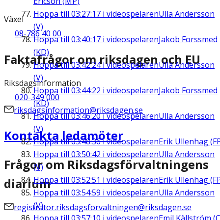
Ericson (MP)
Hoppa till
03:27:17
i videospelaren
Ulla Andersson
Växel
(V)
08-786 40 00
Hoppa till
03:40:17
i videospelaren
Jakob Forssmed
(KD)
Faktafrågor om riksdagen och EU
Hoppa till
03:42:24
i videospelaren
Ulla Andersson
(V)
Riksdagsinformation
Hoppa till
03:44:22
i videospelaren
Jakob Forssmed
020-349 000
(KD)
riksdagsinformation@riksdagen.se
Hoppa till
03:46:20
i videospelaren
Ulla Andersson
(V)
Kontakta ledamöter
Hoppa till
03:48:36
i videospelaren
Erik Ullenhag (F
Hoppa till
03:50:42
i videospelaren
Ulla Andersson
Frågor om Riksdagsförvaltningens
(V)
Hoppa till
03:52:51
i videospelaren
Erik Ullenhag (F
diarium
Hoppa till
03:54:59
i videospelaren
Ulla Andersson
(V)
registrator.riksdagsforvaltningen@riksdagen.se
Hoppa till
03:57:10
i videospelaren
Emil Källström (C