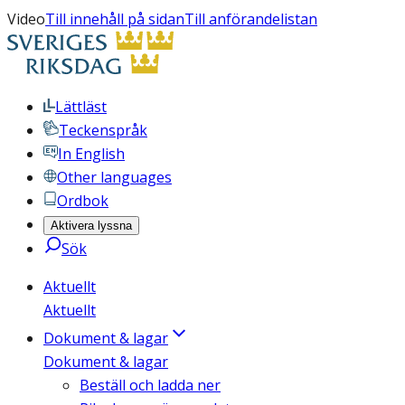
Video
Till innehåll på sidan
Till anförandelistan
Lättläst
Teckenspråk
In English
Other languages
Ordbok
Aktivera lyssna
Sök
Aktuellt
Aktuellt
Dokument & lagar
Dokument & lagar
Beställ och ladda ner