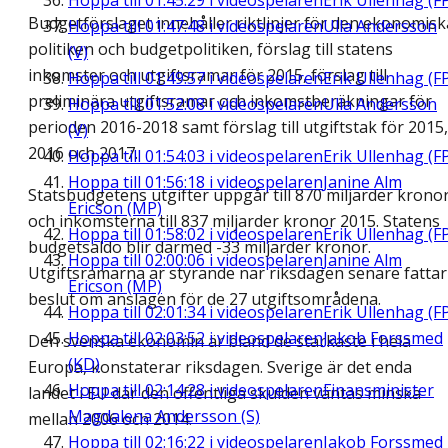
Hoppa till
01:45:29
i videospelaren
Erik Ullenhag (F
Budgetförslaget innehåller riktlinjer för den ekonomisk
Hoppa till
01:47:48
i videospelaren
Ulla Andersson
politiken och budgetpolitiken, förslag till statens
(V)
inkomster och utgiftsramar för 2015, förslag till
Hoppa till
01:49:57
i videospelaren
Erik Ullenhag (F
preliminära utgiftsramar och inkomstberäkningar för
Hoppa till
01:52:08
i videospelaren
Ulla Andersson
perioden 2016-2018 samt förslag till utgiftstak för 2015,
(V)
2016 och 2017.
Hoppa till
01:54:03
i videospelaren
Erik Ullenhag (F
Hoppa till
01:56:18
i videospelaren
Janine Alm
Statsbudgetens utgifter uppgår till 870 miljarder krono
Ericson (MP)
och inkomsterna till 837 miljarder kronor 2015. Statens
Hoppa till
01:58:02
i videospelaren
Erik Ullenhag (F
budgetsaldo blir därmed -33 miljarder kronor.
Hoppa till
02:00:06
i videospelaren
Janine Alm
Utgiftsramarna är styrande när riksdagen senare fattar
Ericson (MP)
beslut om anslagen för de 27 utgiftsområdena.
Hoppa till
02:01:34
i videospelaren
Erik Ullenhag (F
Hoppa till
02:03:52
i videospelaren
Jakob Forssmed
Den svenska ekonomin är bland de starkaste i hela
(KD)
Europa, konstaterar riksdagen. Sverige är det enda
Hoppa till
02:14:28
i videospelaren
Finansminister
landet i EU där den offentliga skulden väntas minska
Magdalena Andersson (S)
mellan 2006 och 2014.
Hoppa till
02:16:22
i videospelaren
Jakob Forssmed