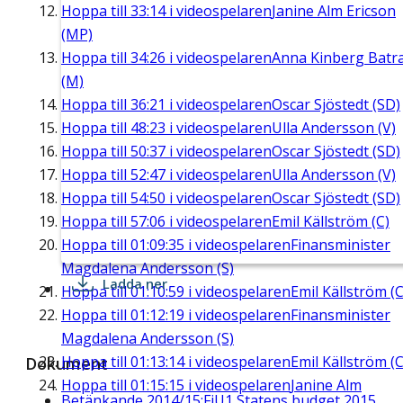
Hoppa till
33:14
i videospelaren
Janine Alm Ericson
(MP)
Hoppa till
34:26
i videospelaren
Anna Kinberg Batr
(M)
Hoppa till
36:21
i videospelaren
Oscar Sjöstedt (SD)
Hoppa till
48:23
i videospelaren
Ulla Andersson (V)
Hoppa till
50:37
i videospelaren
Oscar Sjöstedt (SD)
Hoppa till
52:47
i videospelaren
Ulla Andersson (V)
Hoppa till
54:50
i videospelaren
Oscar Sjöstedt (SD)
Hoppa till
57:06
i videospelaren
Emil Källström (C)
Hoppa till
01:09:35
i videospelaren
Finansminister
Magdalena Andersson (S)
Ladda ner
Hoppa till
01:10:59
i videospelaren
Emil Källström (C
Hoppa till
01:12:19
i videospelaren
Finansminister
Magdalena Andersson (S)
Hoppa till
01:13:14
i videospelaren
Emil Källström (C
Dokument
Hoppa till
01:15:15
i videospelaren
Janine Alm
Betänkande 2014/15:FiU1 Statens budget 2015