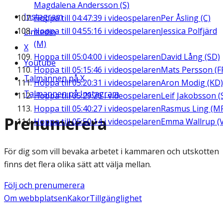
Magdalena Andersson (S)
Instagram
Hoppa till
04:47:39
i videospelaren
Per Åsling (C)
Hoppa till
04:55:16
i videospelaren
Jessica Polfjärd
Linkedin
(M)
X
Hoppa till
05:04:00
i videospelaren
David Lång (SD)
Youtube
Hoppa till
05:15:46
i videospelaren
Mats Persson (F
Talmannen på X
Hoppa till
05:20:31
i videospelaren
Aron Modig (KD)
Talmannen på Instagram
Hoppa till
05:29:26
i videospelaren
Leif Jakobsson (
Hoppa till
05:40:27
i videospelaren
Rasmus Ling (M
Prenumerera
Hoppa till
05:50:14
i videospelaren
Emma Wallrup (V
För dig som vill bevaka arbetet i kammaren och utskotten
finns det flera olika sätt att välja mellan.
Följ och prenumerera
Om webbplatsen
Kakor
Tillgänglighet