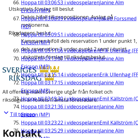
Hoppa till
03:06:53
i videospelaren
Janine Alm
Utskottets förslag till beslut
Ericson (MP)
Delvis bifall till propositionen. Avslag på
Hoppa till
03:08:09
i videospelaren
Jakob Forssmed
motionerna.
(KD)
Riksdagens beslut
Hoppa till
03:09:51
i videospelaren
Janine Alm
Kammaren biföll dels reservation 1 under punkt 1,
Ericson (MP)
dels reservation 3 under punkt 2 samt i övrigt
Hoppa till
03:11:06
i videospelaren
Erik Ullenhag (F
utskottets förslag till riksdagsbeslut.
Hoppa till
03:13:07
i videospelaren
Janine Alm
Ericson (MP)
Hoppa till
03:15:14
i videospelaren
Erik Ullenhag (F
Hoppa till
03:17:15
i videospelaren
Janine Alm
Ericson (MP)
All offentlig makt i Sverige utgår från folket och
Hoppa till
03:19:30
i videospelaren
Emil Källström (C
riksdagen är folkets främsta företrädare.
Hoppa till
03:21:36
i videospelaren
Janine Alm
Till toppen
Ericson (MP)
Hoppa till
03:23:22
i videospelaren
Emil Källström (C
Kontakt
Hoppa till
03:25:29
i videospelaren
Janine Alm