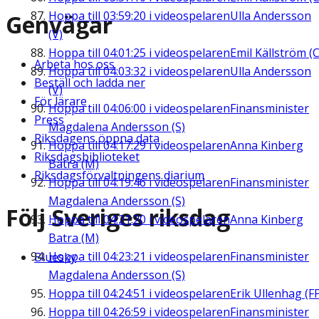
Hoppa till
03:59:20
i videospelaren
Ulla Andersson
Genvägar
(V)
Hoppa till
04:01:25
i videospelaren
Emil Källström (C
Arbeta hos oss
Hoppa till
04:03:32
i videospelaren
Ulla Andersson
Beställ och ladda ner
(V)
För lärare
Hoppa till
04:06:00
i videospelaren
Finansminister
Press
Magdalena Andersson (S)
Riksdagens öppna data
Hoppa till
04:17:29
i videospelaren
Anna Kinberg
Riksdagsbiblioteket
Batra (M)
Riksdagsförvaltningens diarium
Hoppa till
04:19:46
i videospelaren
Finansminister
Magdalena Andersson (S)
Följ Sveriges riksdag
Hoppa till
04:21:20
i videospelaren
Anna Kinberg
Batra (M)
Hoppa till
04:23:21
i videospelaren
Finansminister
Bluesky
Magdalena Andersson (S)
Hoppa till
04:24:51
i videospelaren
Erik Ullenhag (F
Hoppa till
04:26:59
i videospelaren
Finansminister