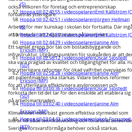
(S)
också villkoren för företag och entreprenörskap
Hoppa till
02:40:55
i videospelaren
Emil Källström (C
förbättras ytterligare.
Hoppa till
02:42:51
i videospelaren
Jörgen Hellman
Arbetet för mer kunskap i skolan bör fortsätta. Där ing
(S)
att arbeta för att höja statusen på läraryrket.
Hoppa till
02:43:30
i videospelaren
Emil Källström (C
Hoppa till
02:44:29
i videospelaren
Janine Alm
Ett samlat grepp bör tas om bostadsbyggande och
Ericson (MP)
infrastruktur. Utgångspunkten för sjukvården är att de
Hoppa till
02:56:12
i videospelaren
Oscar Sjöstedt
ska vara präglad av kvalitet och tillgänglighet för alla. H
(SD)
bör ytterligare reformer för ökad valfrihet övervägas fö
Hoppa till
02:58:28
i videospelaren
Janine Alm
att patientmakten ska stärkas. Vidare behövs reformer
Ericson (MP)
för att ytterligare effektivisera asylprocessen och
Hoppa till
03:00:36
i videospelaren
Oscar Sjöstedt
förkorta den tid det tar för den enskilde att etablera sig
(SD)
på arbetsmarknaden.
Hoppa till
03:02:40
i videospelaren
Janine Alm
Ericson (MP)
Klimathotet möts bäst genom effektiva styrmedel som
Hoppa till
03:04:43
i videospelaren
Jakob Forssmed
bidrar till både teknikutveckling och förändrat beteende
(KD)
Sveriges försvarsförmåga behöver också stärkas.