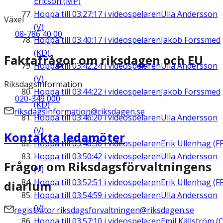
Ericson (MP)
Hoppa till
03:27:17
i videospelaren
Ulla Andersson
Växel
(V)
08-786 40 00
Hoppa till
03:40:17
i videospelaren
Jakob Forssmed
(KD)
Faktafrågor om riksdagen och EU
Hoppa till
03:42:24
i videospelaren
Ulla Andersson
(V)
Riksdagsinformation
Hoppa till
03:44:22
i videospelaren
Jakob Forssmed
020-349 000
(KD)
riksdagsinformation@riksdagen.se
Hoppa till
03:46:20
i videospelaren
Ulla Andersson
(V)
Kontakta ledamöter
Hoppa till
03:48:36
i videospelaren
Erik Ullenhag (F
Hoppa till
03:50:42
i videospelaren
Ulla Andersson
Frågor om Riksdagsförvaltningens
(V)
Hoppa till
03:52:51
i videospelaren
Erik Ullenhag (F
diarium
Hoppa till
03:54:59
i videospelaren
Ulla Andersson
(V)
registrator.riksdagsforvaltningen@riksdagen.se
Hoppa till
03:57:10
i videospelaren
Emil Källström (C