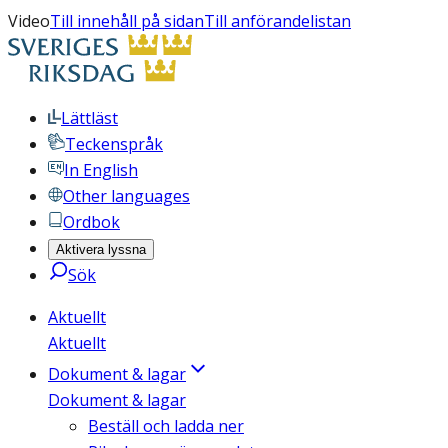
Video
Till innehåll på sidan
Till anförandelistan
Lättläst
Teckenspråk
In English
Other languages
Ordbok
Aktivera lyssna
Sök
Aktuellt
Aktuellt
Dokument & lagar
Dokument & lagar
Beställ och ladda ner