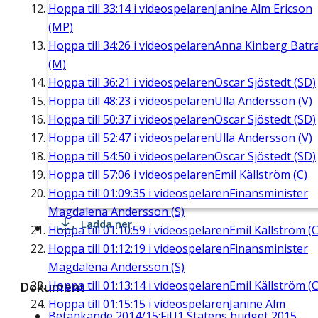
Hoppa till
33:14
i videospelaren
Janine Alm Ericson
(MP)
Hoppa till
34:26
i videospelaren
Anna Kinberg Batr
(M)
Hoppa till
36:21
i videospelaren
Oscar Sjöstedt (SD)
Hoppa till
48:23
i videospelaren
Ulla Andersson (V)
Hoppa till
50:37
i videospelaren
Oscar Sjöstedt (SD)
Hoppa till
52:47
i videospelaren
Ulla Andersson (V)
Hoppa till
54:50
i videospelaren
Oscar Sjöstedt (SD)
Hoppa till
57:06
i videospelaren
Emil Källström (C)
Hoppa till
01:09:35
i videospelaren
Finansminister
Magdalena Andersson (S)
Ladda ner
Hoppa till
01:10:59
i videospelaren
Emil Källström (C
Hoppa till
01:12:19
i videospelaren
Finansminister
Magdalena Andersson (S)
Hoppa till
01:13:14
i videospelaren
Emil Källström (C
Dokument
Hoppa till
01:15:15
i videospelaren
Janine Alm
Betänkande 2014/15:FiU1 Statens budget 2015