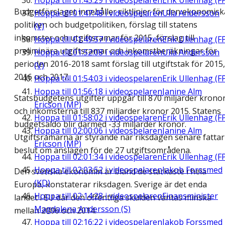
Hoppa till
01:45:29
i videospelaren
Erik Ullenhag (F
Budgetförslaget innehåller riktlinjer för den ekonomisk
Hoppa till
01:47:48
i videospelaren
Ulla Andersson
politiken och budgetpolitiken, förslag till statens
(V)
inkomster och utgiftsramar för 2015, förslag till
Hoppa till
01:49:57
i videospelaren
Erik Ullenhag (F
preliminära utgiftsramar och inkomstberäkningar för
Hoppa till
01:52:08
i videospelaren
Ulla Andersson
perioden 2016-2018 samt förslag till utgiftstak för 2015,
(V)
2016 och 2017.
Hoppa till
01:54:03
i videospelaren
Erik Ullenhag (F
Hoppa till
01:56:18
i videospelaren
Janine Alm
Statsbudgetens utgifter uppgår till 870 miljarder krono
Ericson (MP)
och inkomsterna till 837 miljarder kronor 2015. Statens
Hoppa till
01:58:02
i videospelaren
Erik Ullenhag (F
budgetsaldo blir därmed -33 miljarder kronor.
Hoppa till
02:00:06
i videospelaren
Janine Alm
Utgiftsramarna är styrande när riksdagen senare fattar
Ericson (MP)
beslut om anslagen för de 27 utgiftsområdena.
Hoppa till
02:01:34
i videospelaren
Erik Ullenhag (F
Hoppa till
02:03:52
i videospelaren
Jakob Forssmed
Den svenska ekonomin är bland de starkaste i hela
(KD)
Europa, konstaterar riksdagen. Sverige är det enda
Hoppa till
02:14:28
i videospelaren
Finansminister
landet i EU där den offentliga skulden väntas minska
Magdalena Andersson (S)
mellan 2006 och 2014.
Hoppa till
02:16:22
i videospelaren
Jakob Forssmed