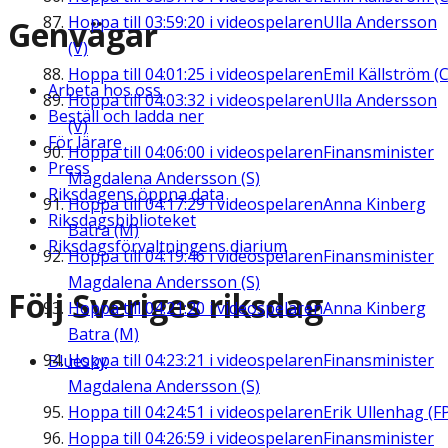
Hoppa till
03:59:20
i videospelaren
Ulla Andersson
Genvägar
(V)
Hoppa till
04:01:25
i videospelaren
Emil Källström (C
Arbeta hos oss
Hoppa till
04:03:32
i videospelaren
Ulla Andersson
Beställ och ladda ner
(V)
För lärare
Hoppa till
04:06:00
i videospelaren
Finansminister
Press
Magdalena Andersson (S)
Riksdagens öppna data
Hoppa till
04:17:29
i videospelaren
Anna Kinberg
Riksdagsbiblioteket
Batra (M)
Riksdagsförvaltningens diarium
Hoppa till
04:19:46
i videospelaren
Finansminister
Magdalena Andersson (S)
Följ Sveriges riksdag
Hoppa till
04:21:20
i videospelaren
Anna Kinberg
Batra (M)
Hoppa till
04:23:21
i videospelaren
Finansminister
Bluesky
Magdalena Andersson (S)
Hoppa till
04:24:51
i videospelaren
Erik Ullenhag (F
Hoppa till
04:26:59
i videospelaren
Finansminister