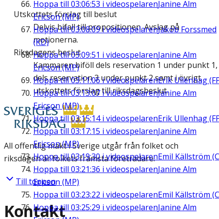
Hoppa till
03:06:53
i videospelaren
Janine Alm
Utskottets förslag till beslut
Ericson (MP)
Delvis bifall till propositionen. Avslag på
Hoppa till
03:08:09
i videospelaren
Jakob Forssmed
motionerna.
(KD)
Riksdagens beslut
Hoppa till
03:09:51
i videospelaren
Janine Alm
Kammaren biföll dels reservation 1 under punkt 1,
Ericson (MP)
dels reservation 3 under punkt 2 samt i övrigt
Hoppa till
03:11:06
i videospelaren
Erik Ullenhag (F
utskottets förslag till riksdagsbeslut.
Hoppa till
03:13:07
i videospelaren
Janine Alm
Ericson (MP)
Hoppa till
03:15:14
i videospelaren
Erik Ullenhag (F
Hoppa till
03:17:15
i videospelaren
Janine Alm
Ericson (MP)
All offentlig makt i Sverige utgår från folket och
Hoppa till
03:19:30
i videospelaren
Emil Källström (C
riksdagen är folkets främsta företrädare.
Hoppa till
03:21:36
i videospelaren
Janine Alm
Till toppen
Ericson (MP)
Hoppa till
03:23:22
i videospelaren
Emil Källström (C
Kontakt
Hoppa till
03:25:29
i videospelaren
Janine Alm