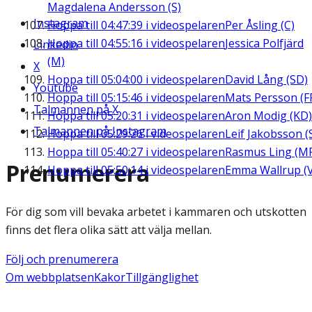
Magdalena Andersson (S)
Instagram
Hoppa till
04:47:39
i videospelaren
Per Åsling (C)
Hoppa till
04:55:16
i videospelaren
Jessica Polfjärd
Linkedin
(M)
X
Hoppa till
05:04:00
i videospelaren
David Lång (SD)
Youtube
Hoppa till
05:15:46
i videospelaren
Mats Persson (F
Talmannen på X
Hoppa till
05:20:31
i videospelaren
Aron Modig (KD)
Talmannen på Instagram
Hoppa till
05:29:26
i videospelaren
Leif Jakobsson (
Hoppa till
05:40:27
i videospelaren
Rasmus Ling (M
Prenumerera
Hoppa till
05:50:14
i videospelaren
Emma Wallrup (V
För dig som vill bevaka arbetet i kammaren och utskotten
finns det flera olika sätt att välja mellan.
Följ och prenumerera
Om webbplatsen
Kakor
Tillgänglighet