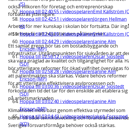
(S)
också villkoren för företag och entreprenörskap
Hoppa till
02:40:55
i videospelaren
Emil Källström (C
förbättras ytterligare.
Hoppa till
02:42:51
i videospelaren
Jörgen Hellman
Arbetet för mer kunskap i skolan bör fortsätta. Där ing
(S)
att arbeta för att höja statusen på läraryrket.
Hoppa till
02:43:30
i videospelaren
Emil Källström (C
Hoppa till
02:44:29
i videospelaren
Janine Alm
Ett samlat grepp bör tas om bostadsbyggande och
Ericson (MP)
infrastruktur. Utgångspunkten för sjukvården är att de
Hoppa till
02:56:12
i videospelaren
Oscar Sjöstedt
ska vara präglad av kvalitet och tillgänglighet för alla. H
(SD)
bör ytterligare reformer för ökad valfrihet övervägas fö
Hoppa till
02:58:28
i videospelaren
Janine Alm
att patientmakten ska stärkas. Vidare behövs reformer
Ericson (MP)
för att ytterligare effektivisera asylprocessen och
Hoppa till
03:00:36
i videospelaren
Oscar Sjöstedt
förkorta den tid det tar för den enskilde att etablera sig
(SD)
på arbetsmarknaden.
Hoppa till
03:02:40
i videospelaren
Janine Alm
Ericson (MP)
Klimathotet möts bäst genom effektiva styrmedel som
Hoppa till
03:04:43
i videospelaren
Jakob Forssmed
bidrar till både teknikutveckling och förändrat beteende
(KD)
Sveriges försvarsförmåga behöver också stärkas.