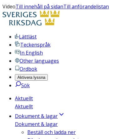
Video
Till innehåll på sidan
Till anförandelistan
Lättläst
Teckenspråk
In English
Other languages
Ordbok
Aktivera lyssna
Sök
Aktuellt
Aktuellt
Dokument & lagar
Dokument & lagar
Beställ och ladda ner