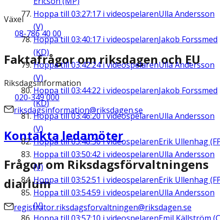
Ericson (MP)
Hoppa till
03:27:17
i videospelaren
Ulla Andersson
Växel
(V)
08-786 40 00
Hoppa till
03:40:17
i videospelaren
Jakob Forssmed
(KD)
Faktafrågor om riksdagen och EU
Hoppa till
03:42:24
i videospelaren
Ulla Andersson
(V)
Riksdagsinformation
Hoppa till
03:44:22
i videospelaren
Jakob Forssmed
020-349 000
(KD)
riksdagsinformation@riksdagen.se
Hoppa till
03:46:20
i videospelaren
Ulla Andersson
(V)
Kontakta ledamöter
Hoppa till
03:48:36
i videospelaren
Erik Ullenhag (F
Hoppa till
03:50:42
i videospelaren
Ulla Andersson
Frågor om Riksdagsförvaltningens
(V)
Hoppa till
03:52:51
i videospelaren
Erik Ullenhag (F
diarium
Hoppa till
03:54:59
i videospelaren
Ulla Andersson
(V)
registrator.riksdagsforvaltningen@riksdagen.se
Hoppa till
03:57:10
i videospelaren
Emil Källström (C