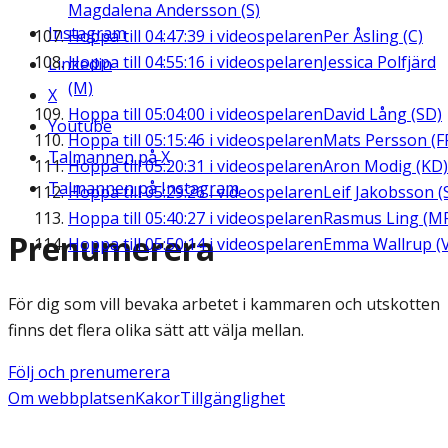
Magdalena Andersson (S)
Instagram
Hoppa till
04:47:39
i videospelaren
Per Åsling (C)
Hoppa till
04:55:16
i videospelaren
Jessica Polfjärd
Linkedin
(M)
X
Hoppa till
05:04:00
i videospelaren
David Lång (SD)
Youtube
Hoppa till
05:15:46
i videospelaren
Mats Persson (F
Talmannen på X
Hoppa till
05:20:31
i videospelaren
Aron Modig (KD)
Talmannen på Instagram
Hoppa till
05:29:26
i videospelaren
Leif Jakobsson (
Hoppa till
05:40:27
i videospelaren
Rasmus Ling (M
Prenumerera
Hoppa till
05:50:14
i videospelaren
Emma Wallrup (V
För dig som vill bevaka arbetet i kammaren och utskotten
finns det flera olika sätt att välja mellan.
Följ och prenumerera
Om webbplatsen
Kakor
Tillgänglighet