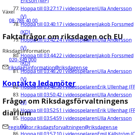
Ericson (MP)
Hoppa till
03:27:17
i videospelaren
Ulla Andersson
Växel
(V)
08-786 40 00
Hoppa till
03:40:17
i videospelaren
Jakob Forssmed
(KD)
Faktafrågor om riksdagen och EU
Hoppa till
03:42:24
i videospelaren
Ulla Andersson
(V)
Riksdagsinformation
Hoppa till
03:44:22
i videospelaren
Jakob Forssmed
020-349 000
(KD)
riksdagsinformation@riksdagen.se
Hoppa till
03:46:20
i videospelaren
Ulla Andersson
(V)
Kontakta ledamöter
Hoppa till
03:48:36
i videospelaren
Erik Ullenhag (F
Hoppa till
03:50:42
i videospelaren
Ulla Andersson
Frågor om Riksdagsförvaltningens
(V)
Hoppa till
03:52:51
i videospelaren
Erik Ullenhag (F
diarium
Hoppa till
03:54:59
i videospelaren
Ulla Andersson
(V)
registrator.riksdagsforvaltningen@riksdagen.se
Hoppa till
03:57:10
i videospelaren
Emil Källström (C