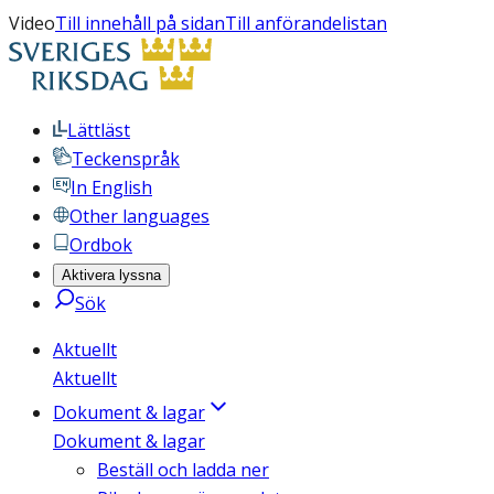
Video
Till innehåll på sidan
Till anförandelistan
Lättläst
Teckenspråk
In English
Other languages
Ordbok
Aktivera lyssna
Sök
Aktuellt
Aktuellt
Dokument & lagar
Dokument & lagar
Beställ och ladda ner