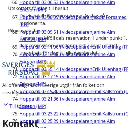
Hoppa till
03:06:53
i videospelaren
Janine Alm
Utskottets förslag till beslut
Ericson (MP)
Delvis bifall till propositionen. Avslag på
Hoppa till
03:08:09
i videospelaren
Jakob Forssmed
motionerna.
(KD)
Riksdagens beslut
Hoppa till
03:09:51
i videospelaren
Janine Alm
Kammaren biföll dels reservation 1 under punkt 1,
Ericson (MP)
dels reservation 3 under punkt 2 samt i övrigt
Hoppa till
03:11:06
i videospelaren
Erik Ullenhag (F
utskottets förslag till riksdagsbeslut.
Hoppa till
03:13:07
i videospelaren
Janine Alm
Ericson (MP)
Hoppa till
03:15:14
i videospelaren
Erik Ullenhag (F
Hoppa till
03:17:15
i videospelaren
Janine Alm
Ericson (MP)
All offentlig makt i Sverige utgår från folket och
Hoppa till
03:19:30
i videospelaren
Emil Källström (C
riksdagen är folkets främsta företrädare.
Hoppa till
03:21:36
i videospelaren
Janine Alm
Till toppen
Ericson (MP)
Hoppa till
03:23:22
i videospelaren
Emil Källström (C
Kontakt
Hoppa till
03:25:29
i videospelaren
Janine Alm