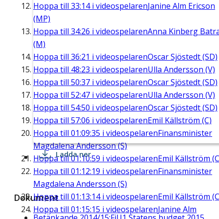
Hoppa till
33:14
i videospelaren
Janine Alm Ericson
(MP)
Hoppa till
34:26
i videospelaren
Anna Kinberg Batr
(M)
Hoppa till
36:21
i videospelaren
Oscar Sjöstedt (SD)
Hoppa till
48:23
i videospelaren
Ulla Andersson (V)
Hoppa till
50:37
i videospelaren
Oscar Sjöstedt (SD)
Hoppa till
52:47
i videospelaren
Ulla Andersson (V)
Hoppa till
54:50
i videospelaren
Oscar Sjöstedt (SD)
Hoppa till
57:06
i videospelaren
Emil Källström (C)
Hoppa till
01:09:35
i videospelaren
Finansminister
Magdalena Andersson (S)
Ladda ner
Hoppa till
01:10:59
i videospelaren
Emil Källström (C
Hoppa till
01:12:19
i videospelaren
Finansminister
Magdalena Andersson (S)
Hoppa till
01:13:14
i videospelaren
Emil Källström (C
Dokument
Hoppa till
01:15:15
i videospelaren
Janine Alm
Betänkande 2014/15:FiU1 Statens budget 2015