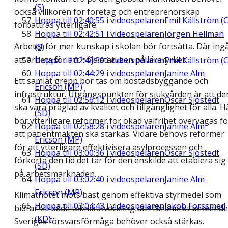
(S)
också villkoren för företag och entreprenörskap
Hoppa till
02:40:55
i videospelaren
Emil Källström (C
förbättras ytterligare.
Hoppa till
02:42:51
i videospelaren
Jörgen Hellman
Arbetet för mer kunskap i skolan bör fortsätta. Där ing
(S)
att arbeta för att höja statusen på läraryrket.
Hoppa till
02:43:30
i videospelaren
Emil Källström (C
Hoppa till
02:44:29
i videospelaren
Janine Alm
Ett samlat grepp bör tas om bostadsbyggande och
Ericson (MP)
infrastruktur. Utgångspunkten för sjukvården är att de
Hoppa till
02:56:12
i videospelaren
Oscar Sjöstedt
ska vara präglad av kvalitet och tillgänglighet för alla. H
(SD)
bör ytterligare reformer för ökad valfrihet övervägas fö
Hoppa till
02:58:28
i videospelaren
Janine Alm
att patientmakten ska stärkas. Vidare behövs reformer
Ericson (MP)
för att ytterligare effektivisera asylprocessen och
Hoppa till
03:00:36
i videospelaren
Oscar Sjöstedt
förkorta den tid det tar för den enskilde att etablera sig
(SD)
på arbetsmarknaden.
Hoppa till
03:02:40
i videospelaren
Janine Alm
Ericson (MP)
Klimathotet möts bäst genom effektiva styrmedel som
Hoppa till
03:04:43
i videospelaren
Jakob Forssmed
bidrar till både teknikutveckling och förändrat beteende
(KD)
Sveriges försvarsförmåga behöver också stärkas.