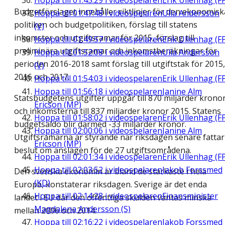
Hoppa till
01:45:29
i videospelaren
Erik Ullenhag (F
Budgetförslaget innehåller riktlinjer för den ekonomisk
Hoppa till
01:47:48
i videospelaren
Ulla Andersson
politiken och budgetpolitiken, förslag till statens
(V)
inkomster och utgiftsramar för 2015, förslag till
Hoppa till
01:49:57
i videospelaren
Erik Ullenhag (F
preliminära utgiftsramar och inkomstberäkningar för
Hoppa till
01:52:08
i videospelaren
Ulla Andersson
perioden 2016-2018 samt förslag till utgiftstak för 2015,
(V)
2016 och 2017.
Hoppa till
01:54:03
i videospelaren
Erik Ullenhag (F
Hoppa till
01:56:18
i videospelaren
Janine Alm
Statsbudgetens utgifter uppgår till 870 miljarder krono
Ericson (MP)
och inkomsterna till 837 miljarder kronor 2015. Statens
Hoppa till
01:58:02
i videospelaren
Erik Ullenhag (F
budgetsaldo blir därmed -33 miljarder kronor.
Hoppa till
02:00:06
i videospelaren
Janine Alm
Utgiftsramarna är styrande när riksdagen senare fattar
Ericson (MP)
beslut om anslagen för de 27 utgiftsområdena.
Hoppa till
02:01:34
i videospelaren
Erik Ullenhag (F
Hoppa till
02:03:52
i videospelaren
Jakob Forssmed
Den svenska ekonomin är bland de starkaste i hela
(KD)
Europa, konstaterar riksdagen. Sverige är det enda
Hoppa till
02:14:28
i videospelaren
Finansminister
landet i EU där den offentliga skulden väntas minska
Magdalena Andersson (S)
mellan 2006 och 2014.
Hoppa till
02:16:22
i videospelaren
Jakob Forssmed