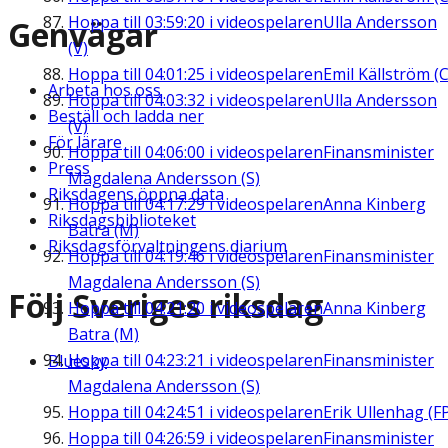
Hoppa till
03:59:20
i videospelaren
Ulla Andersson
Genvägar
(V)
Hoppa till
04:01:25
i videospelaren
Emil Källström (C
Arbeta hos oss
Hoppa till
04:03:32
i videospelaren
Ulla Andersson
Beställ och ladda ner
(V)
För lärare
Hoppa till
04:06:00
i videospelaren
Finansminister
Press
Magdalena Andersson (S)
Riksdagens öppna data
Hoppa till
04:17:29
i videospelaren
Anna Kinberg
Riksdagsbiblioteket
Batra (M)
Riksdagsförvaltningens diarium
Hoppa till
04:19:46
i videospelaren
Finansminister
Magdalena Andersson (S)
Följ Sveriges riksdag
Hoppa till
04:21:20
i videospelaren
Anna Kinberg
Batra (M)
Hoppa till
04:23:21
i videospelaren
Finansminister
Bluesky
Magdalena Andersson (S)
Hoppa till
04:24:51
i videospelaren
Erik Ullenhag (F
Hoppa till
04:26:59
i videospelaren
Finansminister