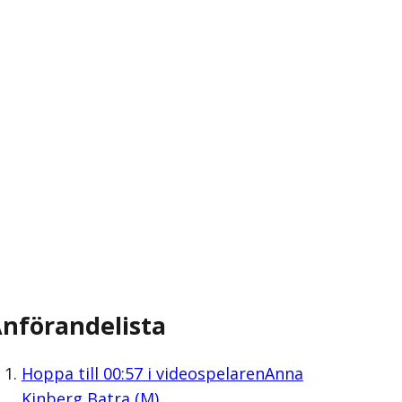
nförandelista
Hoppa till
00:57
i videospelaren
Anna
Kinberg Batra (M)