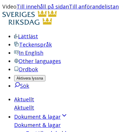
Video
Till innehåll på sidan
Till anförandelistan
Lättläst
Teckenspråk
In English
Other languages
Ordbok
Aktivera lyssna
Sök
Aktuellt
Aktuellt
Dokument & lagar
Dokument & lagar