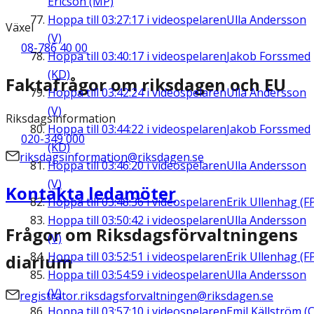
Ericson (MP)
Hoppa till
03:27:17
i videospelaren
Ulla Andersson
Växel
(V)
08-786 40 00
Hoppa till
03:40:17
i videospelaren
Jakob Forssmed
(KD)
Faktafrågor om riksdagen och EU
Hoppa till
03:42:24
i videospelaren
Ulla Andersson
(V)
Riksdagsinformation
Hoppa till
03:44:22
i videospelaren
Jakob Forssmed
020-349 000
(KD)
riksdagsinformation@riksdagen.se
Hoppa till
03:46:20
i videospelaren
Ulla Andersson
(V)
Kontakta ledamöter
Hoppa till
03:48:36
i videospelaren
Erik Ullenhag (F
Hoppa till
03:50:42
i videospelaren
Ulla Andersson
Frågor om Riksdagsförvaltningens
(V)
Hoppa till
03:52:51
i videospelaren
Erik Ullenhag (F
diarium
Hoppa till
03:54:59
i videospelaren
Ulla Andersson
(V)
registrator.riksdagsforvaltningen@riksdagen.se
Hoppa till
03:57:10
i videospelaren
Emil Källström (C