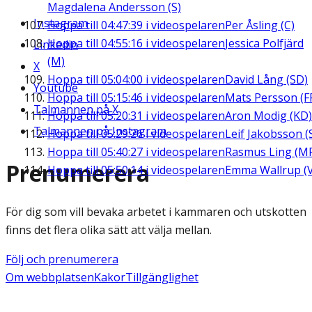
Magdalena Andersson (S)
Instagram
Hoppa till
04:47:39
i videospelaren
Per Åsling (C)
Hoppa till
04:55:16
i videospelaren
Jessica Polfjärd
Linkedin
(M)
X
Hoppa till
05:04:00
i videospelaren
David Lång (SD)
Youtube
Hoppa till
05:15:46
i videospelaren
Mats Persson (F
Talmannen på X
Hoppa till
05:20:31
i videospelaren
Aron Modig (KD)
Talmannen på Instagram
Hoppa till
05:29:26
i videospelaren
Leif Jakobsson (
Hoppa till
05:40:27
i videospelaren
Rasmus Ling (M
Prenumerera
Hoppa till
05:50:14
i videospelaren
Emma Wallrup (V
För dig som vill bevaka arbetet i kammaren och utskotten
finns det flera olika sätt att välja mellan.
Följ och prenumerera
Om webbplatsen
Kakor
Tillgänglighet