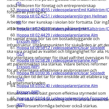
(S)
också villkoren för företag och entreprenörskap
Hoppa till
02:40:55
i videospelaren
Emil Källström (C
förbättras ytterligare.
Hoppa till
02:42:51
i videospelaren
Jörgen Hellman
Arbetet för mer kunskap i skolan bör fortsätta. Där ing
(S)
att arbeta för att höja statusen på läraryrket.
Hoppa till
02:43:30
i videospelaren
Emil Källström (C
Hoppa till
02:44:29
i videospelaren
Janine Alm
Ett samlat grepp bör tas om bostadsbyggande och
Ericson (MP)
infrastruktur. Utgångspunkten för sjukvården är att de
Hoppa till
02:56:12
i videospelaren
Oscar Sjöstedt
ska vara präglad av kvalitet och tillgänglighet för alla. H
(SD)
bör ytterligare reformer för ökad valfrihet övervägas fö
Hoppa till
02:58:28
i videospelaren
Janine Alm
att patientmakten ska stärkas. Vidare behövs reformer
Ericson (MP)
för att ytterligare effektivisera asylprocessen och
Hoppa till
03:00:36
i videospelaren
Oscar Sjöstedt
förkorta den tid det tar för den enskilde att etablera sig
(SD)
på arbetsmarknaden.
Hoppa till
03:02:40
i videospelaren
Janine Alm
Ericson (MP)
Klimathotet möts bäst genom effektiva styrmedel som
Hoppa till
03:04:43
i videospelaren
Jakob Forssmed
bidrar till både teknikutveckling och förändrat beteende
(KD)
Sveriges försvarsförmåga behöver också stärkas.