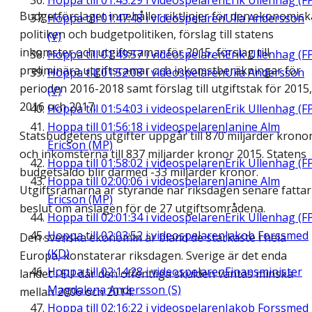
Hoppa till
01:45:29
i videospelaren
Erik Ullenhag (F
Budgetförslaget innehåller riktlinjer för den ekonomisk
Hoppa till
01:47:48
i videospelaren
Ulla Andersson
politiken och budgetpolitiken, förslag till statens
(V)
inkomster och utgiftsramar för 2015, förslag till
Hoppa till
01:49:57
i videospelaren
Erik Ullenhag (F
preliminära utgiftsramar och inkomstberäkningar för
Hoppa till
01:52:08
i videospelaren
Ulla Andersson
perioden 2016-2018 samt förslag till utgiftstak för 2015,
(V)
2016 och 2017.
Hoppa till
01:54:03
i videospelaren
Erik Ullenhag (F
Hoppa till
01:56:18
i videospelaren
Janine Alm
Statsbudgetens utgifter uppgår till 870 miljarder krono
Ericson (MP)
och inkomsterna till 837 miljarder kronor 2015. Statens
Hoppa till
01:58:02
i videospelaren
Erik Ullenhag (F
budgetsaldo blir därmed -33 miljarder kronor.
Hoppa till
02:00:06
i videospelaren
Janine Alm
Utgiftsramarna är styrande när riksdagen senare fattar
Ericson (MP)
beslut om anslagen för de 27 utgiftsområdena.
Hoppa till
02:01:34
i videospelaren
Erik Ullenhag (F
Hoppa till
02:03:52
i videospelaren
Jakob Forssmed
Den svenska ekonomin är bland de starkaste i hela
(KD)
Europa, konstaterar riksdagen. Sverige är det enda
Hoppa till
02:14:28
i videospelaren
Finansminister
landet i EU där den offentliga skulden väntas minska
Magdalena Andersson (S)
mellan 2006 och 2014.
Hoppa till
02:16:22
i videospelaren
Jakob Forssmed