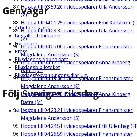
Hoppa till
03:59:20
i videospelaren
Ulla Andersson
Genvägar
(V)
Hoppa till
04:01:25
i videospelaren
Emil Källström (C
Arbeta hos oss
Hoppa till
04:03:32
i videospelaren
Ulla Andersson
Beställ och ladda ner
(V)
För lärare
Hoppa till
04:06:00
i videospelaren
Finansminister
Press
Magdalena Andersson (S)
Riksdagens öppna data
Hoppa till
04:17:29
i videospelaren
Anna Kinberg
Riksdagsbiblioteket
Batra (M)
Riksdagsförvaltningens diarium
Hoppa till
04:19:46
i videospelaren
Finansminister
Magdalena Andersson (S)
Följ Sveriges riksdag
Hoppa till
04:21:20
i videospelaren
Anna Kinberg
Batra (M)
Hoppa till
04:23:21
i videospelaren
Finansminister
Bluesky
Magdalena Andersson (S)
Hoppa till
04:24:51
i videospelaren
Erik Ullenhag (F
Hoppa till
04:26:59
i videospelaren
Finansminister