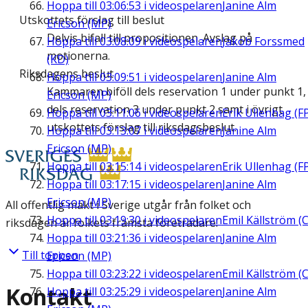
Hoppa till
03:06:53
i videospelaren
Janine Alm
Utskottets förslag till beslut
Ericson (MP)
Delvis bifall till propositionen. Avslag på
Hoppa till
03:08:09
i videospelaren
Jakob Forssmed
motionerna.
(KD)
Riksdagens beslut
Hoppa till
03:09:51
i videospelaren
Janine Alm
Kammaren biföll dels reservation 1 under punkt 1,
Ericson (MP)
dels reservation 3 under punkt 2 samt i övrigt
Hoppa till
03:11:06
i videospelaren
Erik Ullenhag (F
utskottets förslag till riksdagsbeslut.
Hoppa till
03:13:07
i videospelaren
Janine Alm
Ericson (MP)
Hoppa till
03:15:14
i videospelaren
Erik Ullenhag (F
Hoppa till
03:17:15
i videospelaren
Janine Alm
Ericson (MP)
All offentlig makt i Sverige utgår från folket och
Hoppa till
03:19:30
i videospelaren
Emil Källström (C
riksdagen är folkets främsta företrädare.
Hoppa till
03:21:36
i videospelaren
Janine Alm
Till toppen
Ericson (MP)
Hoppa till
03:23:22
i videospelaren
Emil Källström (C
Kontakt
Hoppa till
03:25:29
i videospelaren
Janine Alm