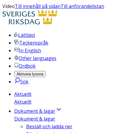
Video
Till innehåll på sidan
Till anförandelistan
Lättläst
Teckenspråk
In English
Other languages
Ordbok
Aktivera lyssna
Sök
Aktuellt
Aktuellt
Dokument & lagar
Dokument & lagar
Beställ och ladda ner