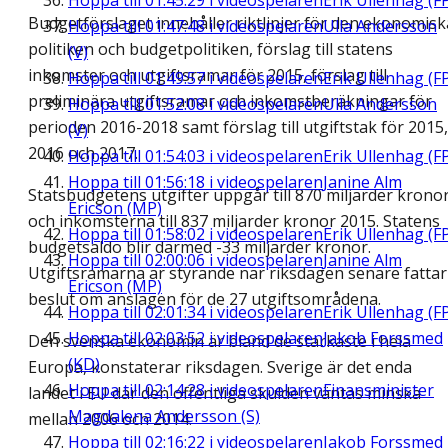
Hoppa till
01:45:29
i videospelaren
Erik Ullenhag (F
Budgetförslaget innehåller riktlinjer för den ekonomisk
Hoppa till
01:47:48
i videospelaren
Ulla Andersson
politiken och budgetpolitiken, förslag till statens
(V)
inkomster och utgiftsramar för 2015, förslag till
Hoppa till
01:49:57
i videospelaren
Erik Ullenhag (F
preliminära utgiftsramar och inkomstberäkningar för
Hoppa till
01:52:08
i videospelaren
Ulla Andersson
perioden 2016-2018 samt förslag till utgiftstak för 2015,
(V)
2016 och 2017.
Hoppa till
01:54:03
i videospelaren
Erik Ullenhag (F
Hoppa till
01:56:18
i videospelaren
Janine Alm
Statsbudgetens utgifter uppgår till 870 miljarder krono
Ericson (MP)
och inkomsterna till 837 miljarder kronor 2015. Statens
Hoppa till
01:58:02
i videospelaren
Erik Ullenhag (F
budgetsaldo blir därmed -33 miljarder kronor.
Hoppa till
02:00:06
i videospelaren
Janine Alm
Utgiftsramarna är styrande när riksdagen senare fattar
Ericson (MP)
beslut om anslagen för de 27 utgiftsområdena.
Hoppa till
02:01:34
i videospelaren
Erik Ullenhag (F
Hoppa till
02:03:52
i videospelaren
Jakob Forssmed
Den svenska ekonomin är bland de starkaste i hela
(KD)
Europa, konstaterar riksdagen. Sverige är det enda
Hoppa till
02:14:28
i videospelaren
Finansminister
landet i EU där den offentliga skulden väntas minska
Magdalena Andersson (S)
mellan 2006 och 2014.
Hoppa till
02:16:22
i videospelaren
Jakob Forssmed