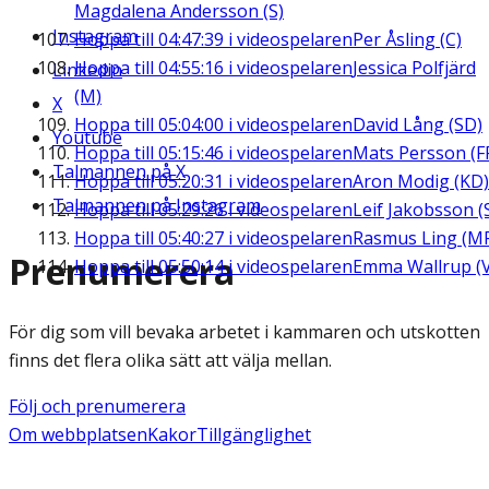
Magdalena Andersson (S)
Instagram
Hoppa till
04:47:39
i videospelaren
Per Åsling (C)
Hoppa till
04:55:16
i videospelaren
Jessica Polfjärd
Linkedin
(M)
X
Hoppa till
05:04:00
i videospelaren
David Lång (SD)
Youtube
Hoppa till
05:15:46
i videospelaren
Mats Persson (F
Talmannen på X
Hoppa till
05:20:31
i videospelaren
Aron Modig (KD)
Talmannen på Instagram
Hoppa till
05:29:26
i videospelaren
Leif Jakobsson (
Hoppa till
05:40:27
i videospelaren
Rasmus Ling (M
Prenumerera
Hoppa till
05:50:14
i videospelaren
Emma Wallrup (V
För dig som vill bevaka arbetet i kammaren och utskotten
finns det flera olika sätt att välja mellan.
Följ och prenumerera
Om webbplatsen
Kakor
Tillgänglighet