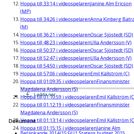
Hoppa till
33:14
i videospelaren
Janine Alm Ericson
(MP)
Hoppa till
34:26
i videospelaren
Anna Kinberg Batr
(M)
Hoppa till
36:21
i videospelaren
Oscar Sjöstedt (SD)
Hoppa till
48:23
i videospelaren
Ulla Andersson (V)
Hoppa till
50:37
i videospelaren
Oscar Sjöstedt (SD)
Hoppa till
52:47
i videospelaren
Ulla Andersson (V)
Hoppa till
54:50
i videospelaren
Oscar Sjöstedt (SD)
Hoppa till
57:06
i videospelaren
Emil Källström (C)
Hoppa till
01:09:35
i videospelaren
Finansminister
Magdalena Andersson (S)
Ladda ner
Hoppa till
01:10:59
i videospelaren
Emil Källström (C
Hoppa till
01:12:19
i videospelaren
Finansminister
Magdalena Andersson (S)
Hoppa till
01:13:14
i videospelaren
Emil Källström (C
Dokument
Hoppa till
01:15:15
i videospelaren
Janine Alm
Betänkande 2014/15:FiU1 Statens budget 2015