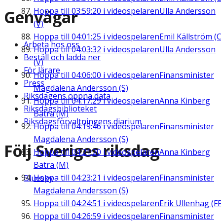
Hoppa till
03:59:20
i videospelaren
Ulla Andersson
Genvägar
(V)
Hoppa till
04:01:25
i videospelaren
Emil Källström (C
Arbeta hos oss
Hoppa till
04:03:32
i videospelaren
Ulla Andersson
Beställ och ladda ner
(V)
För lärare
Hoppa till
04:06:00
i videospelaren
Finansminister
Press
Magdalena Andersson (S)
Riksdagens öppna data
Hoppa till
04:17:29
i videospelaren
Anna Kinberg
Riksdagsbiblioteket
Batra (M)
Riksdagsförvaltningens diarium
Hoppa till
04:19:46
i videospelaren
Finansminister
Magdalena Andersson (S)
Följ Sveriges riksdag
Hoppa till
04:21:20
i videospelaren
Anna Kinberg
Batra (M)
Hoppa till
04:23:21
i videospelaren
Finansminister
Bluesky
Magdalena Andersson (S)
Hoppa till
04:24:51
i videospelaren
Erik Ullenhag (F
Hoppa till
04:26:59
i videospelaren
Finansminister