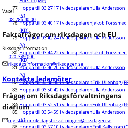
Ericson (MP)
Hoppa till
03:27:17
i videospelaren
Ulla Andersson
Växel
(V)
08-786 40 00
Hoppa till
03:40:17
i videospelaren
Jakob Forssmed
(KD)
Faktafrågor om riksdagen och EU
Hoppa till
03:42:24
i videospelaren
Ulla Andersson
(V)
Riksdagsinformation
Hoppa till
03:44:22
i videospelaren
Jakob Forssmed
020-349 000
(KD)
riksdagsinformation@riksdagen.se
Hoppa till
03:46:20
i videospelaren
Ulla Andersson
(V)
Kontakta ledamöter
Hoppa till
03:48:36
i videospelaren
Erik Ullenhag (F
Hoppa till
03:50:42
i videospelaren
Ulla Andersson
Frågor om Riksdagsförvaltningens
(V)
Hoppa till
03:52:51
i videospelaren
Erik Ullenhag (F
diarium
Hoppa till
03:54:59
i videospelaren
Ulla Andersson
(V)
registrator.riksdagsforvaltningen@riksdagen.se
Hoppa till
03:57:10
i videospelaren
Emil Källström (C