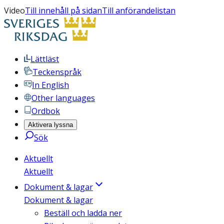
Video
Till innehåll på sidan
Till anförandelistan
Lättläst
Teckenspråk
In English
Other languages
Ordbok
Aktivera lyssna
Sök
Aktuellt
Aktuellt
Dokument & lagar
Dokument & lagar
Beställ och ladda ner