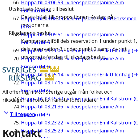
Hoppa till
03:06:53
i videospelaren
Janine Alm
Utskottets förslag till beslut
Ericson (MP)
Delvis bifall till propositionen. Avslag på
Hoppa till
03:08:09
i videospelaren
Jakob Forssmed
motionerna.
(KD)
Riksdagens beslut
Hoppa till
03:09:51
i videospelaren
Janine Alm
Kammaren biföll dels reservation 1 under punkt 1,
Ericson (MP)
dels reservation 3 under punkt 2 samt i övrigt
Hoppa till
03:11:06
i videospelaren
Erik Ullenhag (F
utskottets förslag till riksdagsbeslut.
Hoppa till
03:13:07
i videospelaren
Janine Alm
Ericson (MP)
Hoppa till
03:15:14
i videospelaren
Erik Ullenhag (F
Hoppa till
03:17:15
i videospelaren
Janine Alm
Ericson (MP)
All offentlig makt i Sverige utgår från folket och
Hoppa till
03:19:30
i videospelaren
Emil Källström (C
riksdagen är folkets främsta företrädare.
Hoppa till
03:21:36
i videospelaren
Janine Alm
Till toppen
Ericson (MP)
Hoppa till
03:23:22
i videospelaren
Emil Källström (C
Kontakt
Hoppa till
03:25:29
i videospelaren
Janine Alm