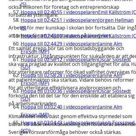
(S)
också villkoren för företag och entreprenörskap
Hoppa till
02:40:55
i videospelaren
Emil Källström (C
förbättras ytterligare.
Hoppa till
02:42:51
i videospelaren
Jörgen Hellman
Arbetet för mer kunskap i skolan bör fortsätta. Där ing
(S)
att arbeta för att höja statusen på läraryrket.
Hoppa till
02:43:30
i videospelaren
Emil Källström (C
Hoppa till
02:44:29
i videospelaren
Janine Alm
Ett samlat grepp bör tas om bostadsbyggande och
Ericson (MP)
infrastruktur. Utgångspunkten för sjukvården är att de
Hoppa till
02:56:12
i videospelaren
Oscar Sjöstedt
ska vara präglad av kvalitet och tillgänglighet för alla. H
(SD)
bör ytterligare reformer för ökad valfrihet övervägas fö
Hoppa till
02:58:28
i videospelaren
Janine Alm
att patientmakten ska stärkas. Vidare behövs reformer
Ericson (MP)
för att ytterligare effektivisera asylprocessen och
Hoppa till
03:00:36
i videospelaren
Oscar Sjöstedt
förkorta den tid det tar för den enskilde att etablera sig
(SD)
på arbetsmarknaden.
Hoppa till
03:02:40
i videospelaren
Janine Alm
Ericson (MP)
Klimathotet möts bäst genom effektiva styrmedel som
Hoppa till
03:04:43
i videospelaren
Jakob Forssmed
bidrar till både teknikutveckling och förändrat beteende
(KD)
Sveriges försvarsförmåga behöver också stärkas.