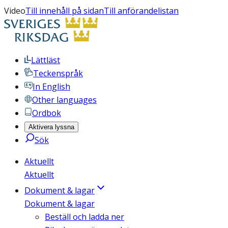
Video
Till innehåll på sidan
Till anförandelistan
Lättläst
Teckenspråk
In English
Other languages
Ordbok
Aktivera lyssna
Sök
Aktuellt
Aktuellt
Dokument & lagar
Dokument & lagar
Beställ och ladda ner