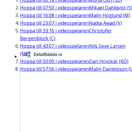
Hoppa till
00:18
i videospelaren
Mona Olin (SD)
Hoppa till
07:50
i videospelaren
Mikael Dahlqvist (S
Hoppa till
16:08
i videospelaren
Malin Höglund (M)
Hoppa till
23:07
i videospelaren
Nadja Awad (V)
Hoppa till
33:16
i videospelaren
Christofer
Bergenblock (C)
Hoppa till
43:07
i videospelaren
Nils Seye Larsen
(MP)
Dela/Bädda in
Hoppa till
50:00
i videospelaren
Dan Hovskär (KD)
Hoppa till
57:56
i videospelaren
Malin Danielsson (L