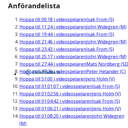
Anförandelista
Hoppa till
00:18
i videospelaren
Isak From (S)
Hoppa till
11:24
i videospelaren
John Widegren (M)
Hoppa till
19:44
i videospelaren
Isak From (S)
Hoppa till
21:46
i videospelaren
John Widegren (M)
Hoppa till
23:43
i videospelaren
Isak From (S)
Hoppa till
25:17
i videospelaren
John Widegren (M)
Hoppa till
27:44
i videospelaren
Mats Nordberg (SD
Hoppa till
37:26
i videospelaren
Peter Helander (C)
Dela/Bädda in
Hoppa till
51:00
i videospelaren
Jens Holm (V)
Hoppa till
01:01:07
i videospelaren
Isak From (S)
Hoppa till
01:02:56
i videospelaren
Jens Holm (V)
Hoppa till
01:04:42
i videospelaren
Isak From (S)
Hoppa till
01:06:21
i videospelaren
Jens Holm (V)
Hoppa till
01:08:20
i videospelaren
John Widegren
(M)