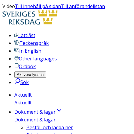
Video
Till innehåll på sidan
Till anförandelistan
Lättläst
Teckenspråk
In English
Other languages
Ordbok
Aktivera lyssna
Sök
Aktuellt
Aktuellt
Dokument & lagar
Dokument & lagar
Beställ och ladda ner