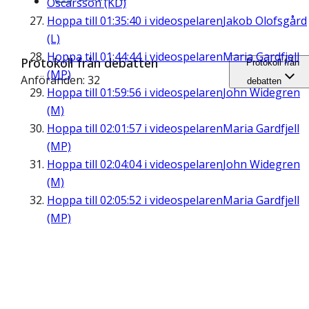
Oscarsson (KD)
Hoppa till
01:35:40
i videospelaren
Jakob Olofsgård
(L)
Hoppa till
01:44:44
i videospelaren
Maria Gardfjell
Protokoll från debatten
Protokoll från
(MP)
Anföranden: 32
debatten
Hoppa till
01:59:56
i videospelaren
John Widegren
(M)
Hoppa till
02:01:57
i videospelaren
Maria Gardfjell
(MP)
Hoppa till
02:04:04
i videospelaren
John Widegren
(M)
Hoppa till
02:05:52
i videospelaren
Maria Gardfjell
(MP)