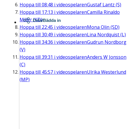
Hoppa till
08:48
i videospelaren
Gustaf Lantz (S)
Hoppa till
17:13
i videospelaren
Camilla Rinaldo
Miller (KD)
Dela/Bädda in
Hoppa till
22:45
i videospelaren
Mona Olin (SD)
Hoppa till
30:49
i videospelaren
Lina Nordquist (L)
Hoppa till
34:36
i videospelaren
Gudrun Nordborg
(V)
Hoppa till
39:31
i videospelaren
Anders W Jonsson
(C)
Hoppa till
45:57
i videospelaren
Ulrika Westerlund
(MP)