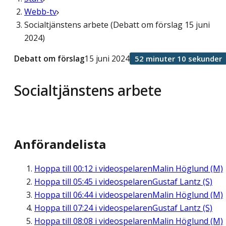
Webb-tv
Socialtjänstens arbete (Debatt om förslag 15 juni
2024)
Debatt om förslag
15 juni 2024
52 minuter 10 sekunder
Socialtjänstens arbete
Anförandelista
Hoppa till
00:12
i videospelaren
Malin Höglund (M)
Hoppa till
05:45
i videospelaren
Gustaf Lantz (S)
Hoppa till
06:44
i videospelaren
Malin Höglund (M)
Hoppa till
07:24
i videospelaren
Gustaf Lantz (S)
Hoppa till
08:08
i videospelaren
Malin Höglund (M)