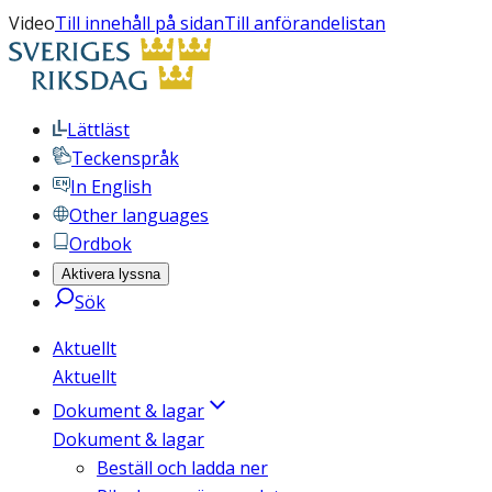
Video
Till innehåll på sidan
Till anförandelistan
Lättläst
Teckenspråk
In English
Other languages
Ordbok
Aktivera lyssna
Sök
Aktuellt
Aktuellt
Dokument & lagar
Dokument & lagar
Beställ och ladda ner