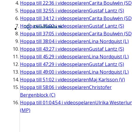
Hoppa till
22:36
i videospelaren
Carita Boulwén (SD
Hoppa till
32:55
i videospelaren
Gustaf Lantz (S)
Hoppa till
34:12
i videospelaren
Carita Boulwén (SD
Hoppa till
35:02
i videospelaren
Gustaf Lantz (S)
Dela/Bädda in
Hoppa till
37:05
i videospelaren
Carita Boulwén (SD
Hoppa till
38:04
i videospelaren
Lina Nordquist (L)
Hoppa till
43:27
i videospelaren
Gustaf Lantz (S)
Hoppa till
45:29
i videospelaren
Lina Nordquist (L)
Hoppa till
47:29
i videospelaren
Gustaf Lantz (S)
Hoppa till
49:00
i videospelaren
Lina Nordquist (L)
Hoppa till
51:02
i videospelaren
Maj Karlsson (V)
Hoppa till
58:06
i videospelaren
Christofer
Bergenblock (C)
Hoppa till
01:04:54
i videospelaren
Ulrika Westerlu
(MP)