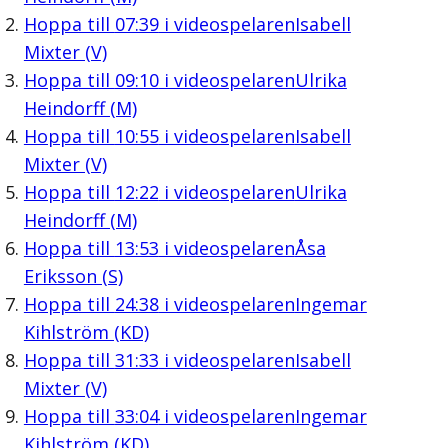
Hoppa till
07:39
i videospelaren
Isabell
Mixter (V)
Hoppa till
09:10
i videospelaren
Ulrika
Heindorff (M)
Hoppa till
10:55
i videospelaren
Isabell
Mixter (V)
Hoppa till
12:22
i videospelaren
Ulrika
Heindorff (M)
Hoppa till
13:53
i videospelaren
Åsa
Eriksson (S)
Hoppa till
24:38
i videospelaren
Ingemar
Kihlström (KD)
Hoppa till
31:33
i videospelaren
Isabell
Mixter (V)
Hoppa till
33:04
i videospelaren
Ingemar
Kihlström (KD)