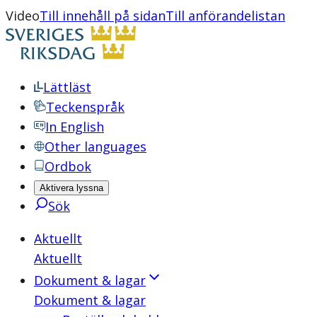
Video
Till innehåll på sidan
Till anförandelistan
Lättläst
Teckenspråk
In English
Other languages
Ordbok
Aktivera lyssna
Sök
Aktuellt
Aktuellt
Dokument & lagar
Dokument & lagar