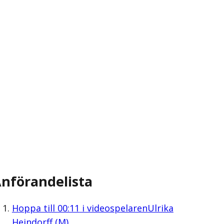
nförandelista
Hoppa till
00:11
i videospelaren
Ulrika
Heindorff (M)