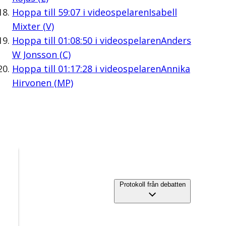
Hoppa till
59:07
i videospelaren
Isabell
Mixter (V)
Hoppa till
01:08:50
i videospelaren
Anders
W Jonsson (C)
Hoppa till
01:17:28
i videospelaren
Annika
Hirvonen (MP)
Protokoll från debatten