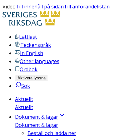
Video
Till innehåll på sidan
Till anförandelistan
Lättläst
Teckenspråk
In English
Other languages
Ordbok
Aktivera lyssna
Sök
Aktuellt
Aktuellt
Dokument & lagar
Dokument & lagar
Beställ och ladda ner