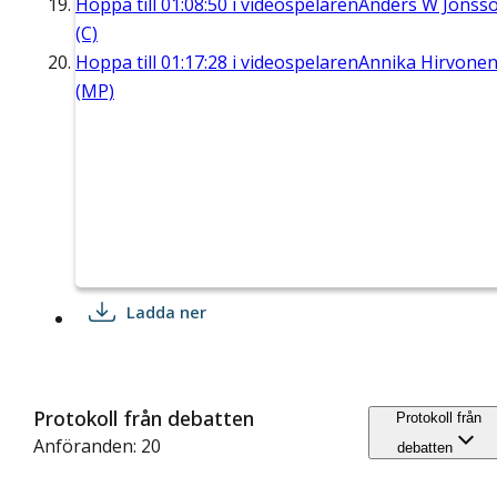
Hoppa till
01:08:50
i videospelaren
Anders W Jonss
(C)
Hoppa till
01:17:28
i videospelaren
Annika Hirvone
(MP)
Ladda ner
Protokoll från debatten
Protokoll från
Anföranden: 20
debatten