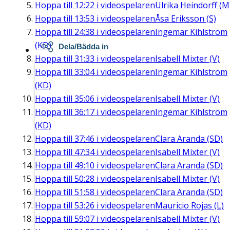
Hoppa till
12:22
i videospelaren
Ulrika Heindorff (M
Hoppa till
13:53
i videospelaren
Åsa Eriksson (S)
Hoppa till
24:38
i videospelaren
Ingemar Kihlström
(KD)
Dela/Bädda in
Hoppa till
31:33
i videospelaren
Isabell Mixter (V)
Hoppa till
33:04
i videospelaren
Ingemar Kihlström
(KD)
Hoppa till
35:06
i videospelaren
Isabell Mixter (V)
Hoppa till
36:17
i videospelaren
Ingemar Kihlström
(KD)
Hoppa till
37:46
i videospelaren
Clara Aranda (SD)
Hoppa till
47:34
i videospelaren
Isabell Mixter (V)
Hoppa till
49:10
i videospelaren
Clara Aranda (SD)
Hoppa till
50:28
i videospelaren
Isabell Mixter (V)
Hoppa till
51:58
i videospelaren
Clara Aranda (SD)
Hoppa till
53:26
i videospelaren
Mauricio Rojas (L)
Hoppa till
59:07
i videospelaren
Isabell Mixter (V)