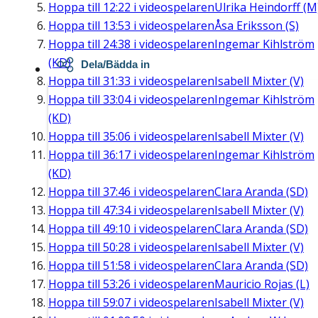
Hoppa till
12:22
i videospelaren
Ulrika Heindorff (M
Hoppa till
13:53
i videospelaren
Åsa Eriksson (S)
Hoppa till
24:38
i videospelaren
Ingemar Kihlström
(KD)
Dela/Bädda in
Hoppa till
31:33
i videospelaren
Isabell Mixter (V)
Hoppa till
33:04
i videospelaren
Ingemar Kihlström
(KD)
Hoppa till
35:06
i videospelaren
Isabell Mixter (V)
Hoppa till
36:17
i videospelaren
Ingemar Kihlström
(KD)
Hoppa till
37:46
i videospelaren
Clara Aranda (SD)
Hoppa till
47:34
i videospelaren
Isabell Mixter (V)
Hoppa till
49:10
i videospelaren
Clara Aranda (SD)
Hoppa till
50:28
i videospelaren
Isabell Mixter (V)
Hoppa till
51:58
i videospelaren
Clara Aranda (SD)
Hoppa till
53:26
i videospelaren
Mauricio Rojas (L)
Hoppa till
59:07
i videospelaren
Isabell Mixter (V)