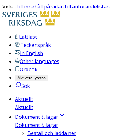
Video
Till innehåll på sidan
Till anförandelistan
Lättläst
Teckenspråk
In English
Other languages
Ordbok
Aktivera lyssna
Sök
Aktuellt
Aktuellt
Dokument & lagar
Dokument & lagar
Beställ och ladda ner