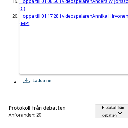
Hoppa till
01:08:50
i videospelaren
Anders W Jonss
(C)
Hoppa till
01:17:28
i videospelaren
Annika Hirvone
(MP)
Ladda ner
Protokoll från debatten
Protokoll från
Anföranden: 20
debatten