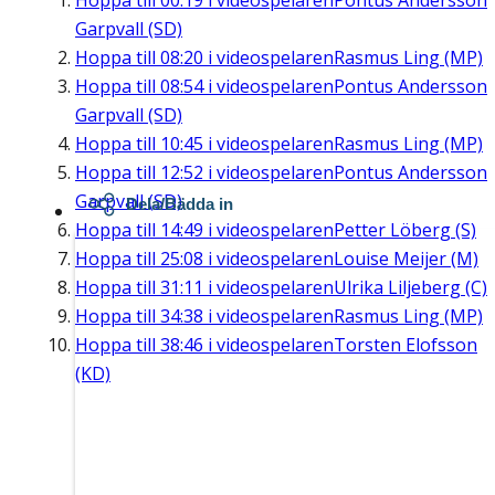
Hoppa till
00:19
i videospelaren
Pontus Andersson
Garpvall (SD)
Hoppa till
08:20
i videospelaren
Rasmus Ling (MP)
Hoppa till
08:54
i videospelaren
Pontus Andersson
Garpvall (SD)
Hoppa till
10:45
i videospelaren
Rasmus Ling (MP)
Hoppa till
12:52
i videospelaren
Pontus Andersson
Garpvall (SD)
Dela/Bädda in
Hoppa till
14:49
i videospelaren
Petter Löberg (S)
Hoppa till
25:08
i videospelaren
Louise Meijer (M)
Hoppa till
31:11
i videospelaren
Ulrika Liljeberg (C)
Hoppa till
34:38
i videospelaren
Rasmus Ling (MP)
Hoppa till
38:46
i videospelaren
Torsten Elofsson
(KD)