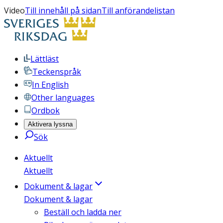
Video
Till innehåll på sidan
Till anförandelistan
Lättläst
Teckenspråk
In English
Other languages
Ordbok
Aktivera lyssna
Sök
Aktuellt
Aktuellt
Dokument & lagar
Dokument & lagar
Beställ och ladda ner