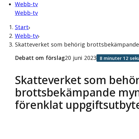
Webb-tv
Webb-tv
Start
Webb-tv
Skatteverket som behörig brottsbekämpande m
Debatt om förslag
20 juni 2023
8 minuter 12 sek
Skatteverket som behör
brottsbekämpande mynd
förenklat uppgiftsutby