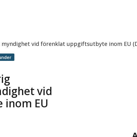
yndighet vid förenklat uppgiftsutbyte inom EU (De
under
ig
ighet vid
te inom EU
A