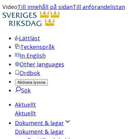
Video
Till innehåll på sidan
Till anförandelistan
Lättläst
Teckenspråk
In English
Other languages
Ordbok
Aktivera lyssna
Sök
Aktuellt
Aktuellt
Dokument & lagar
Dokument & lagar