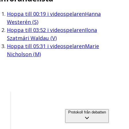
Hoppa till
00:19
i videospelaren
Hanna
Westerén (S)
Hoppa till
03:52
i videospelaren
Ilona
Szatmári Waldau (V)
Hoppa till
05:31
i videospelaren
Marie
Nicholson (M)
Protokoll från debatten