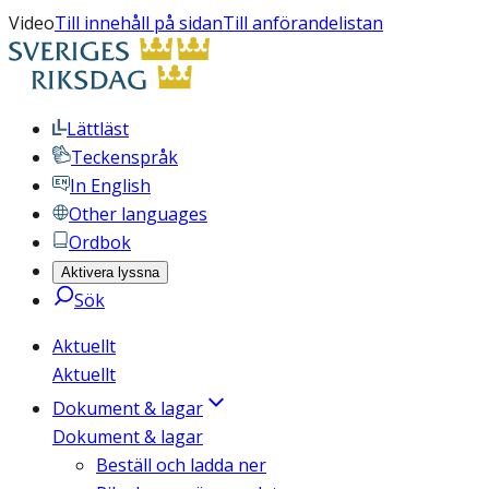
Video
Till innehåll på sidan
Till anförandelistan
Lättläst
Teckenspråk
In English
Other languages
Ordbok
Aktivera lyssna
Sök
Aktuellt
Aktuellt
Dokument & lagar
Dokument & lagar
Beställ och ladda ner