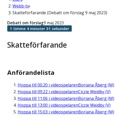
Webb-tv
Skatteförfarande (Debatt om förslag 9 maj 2023)
Debatt om förslag
9 maj 2023
1 timme 4 minuter 31 sekunder
Skatteförfarande
Anförandelista
Hoppa till
00:20
i videospelaren
Boriana Åberg (M)
Hoppa till
09:22
i videospelaren
Ciczie Weidby (V)
Hoppa till
11:06
i videospelaren
Boriana Åberg (M)
Hoppa till
13:00
i videospelaren
Ciczie Weidby (V)
Hoppa till
15:03
i videospelaren
Boriana Åberg (M)