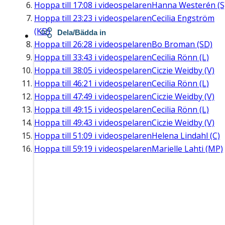
Hoppa till
17:08
i videospelaren
Hanna Westerén (S
Hoppa till
23:23
i videospelaren
Cecilia Engström
(KD)
Dela/Bädda in
Hoppa till
26:28
i videospelaren
Bo Broman (SD)
Hoppa till
33:43
i videospelaren
Cecilia Rönn (L)
Hoppa till
38:05
i videospelaren
Ciczie Weidby (V)
Hoppa till
46:21
i videospelaren
Cecilia Rönn (L)
Hoppa till
47:49
i videospelaren
Ciczie Weidby (V)
Hoppa till
49:15
i videospelaren
Cecilia Rönn (L)
Hoppa till
49:43
i videospelaren
Ciczie Weidby (V)
Hoppa till
51:09
i videospelaren
Helena Lindahl (C)
Hoppa till
59:19
i videospelaren
Marielle Lahti (MP)