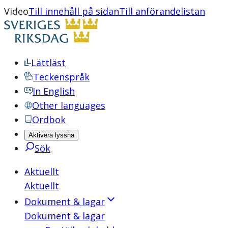
Video
Till innehåll på sidan
Till anförandelistan
Lättläst
Teckenspråk
In English
Other languages
Ordbok
Aktivera lyssna
Sök
Aktuellt
Aktuellt
Dokument & lagar
Dokument & lagar