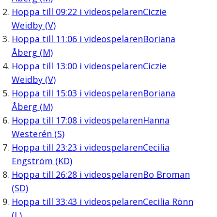
Hoppa till
09:22
i videospelaren
Ciczie
Weidby (V)
Hoppa till
11:06
i videospelaren
Boriana
Åberg (M)
Hoppa till
13:00
i videospelaren
Ciczie
Weidby (V)
Hoppa till
15:03
i videospelaren
Boriana
Åberg (M)
Hoppa till
17:08
i videospelaren
Hanna
Westerén (S)
Hoppa till
23:23
i videospelaren
Cecilia
Engström (KD)
Hoppa till
26:28
i videospelaren
Bo Broman
(SD)
Hoppa till
33:43
i videospelaren
Cecilia Rönn
(L)