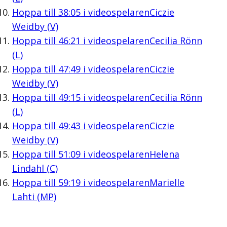
Hoppa till
38:05
i videospelaren
Ciczie
Weidby (V)
Hoppa till
46:21
i videospelaren
Cecilia Rönn
(L)
Hoppa till
47:49
i videospelaren
Ciczie
Weidby (V)
Hoppa till
49:15
i videospelaren
Cecilia Rönn
(L)
Hoppa till
49:43
i videospelaren
Ciczie
Weidby (V)
Hoppa till
51:09
i videospelaren
Helena
Lindahl (C)
Hoppa till
59:19
i videospelaren
Marielle
Lahti (MP)