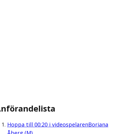
nförandelista
Hoppa till
00:20
i videospelaren
Boriana
Åberg (M)