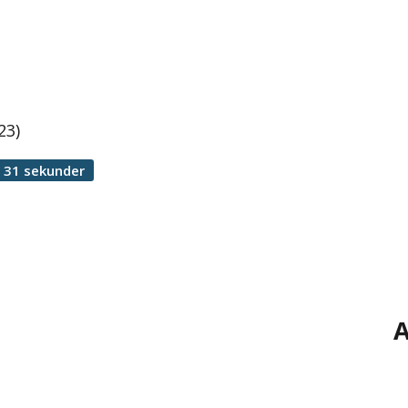
23)
 31 sekunder
A