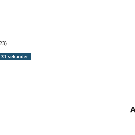
23)
 31 sekunder
A