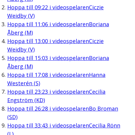
Hoppa till
09:22
i videospelaren
Ciczie
Weidby (V)
Hoppa till
11:06
i videospelaren
Boriana
Åberg (M)
Hoppa till
13:00
i videospelaren
Ciczie
Weidby (V)
Hoppa till
15:03
i videospelaren
Boriana
Åberg (M)
Hoppa till
17:08
i videospelaren
Hanna
Westerén (S)
Hoppa till
23:23
i videospelaren
Cecilia
Engström (KD)
Hoppa till
26:28
i videospelaren
Bo Broman
(SD)
Hoppa till
33:43
i videospelaren
Cecilia Rönn
(L)