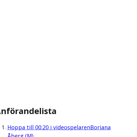
nförandelista
Hoppa till
00:20
i videospelaren
Boriana
Åberg (M)