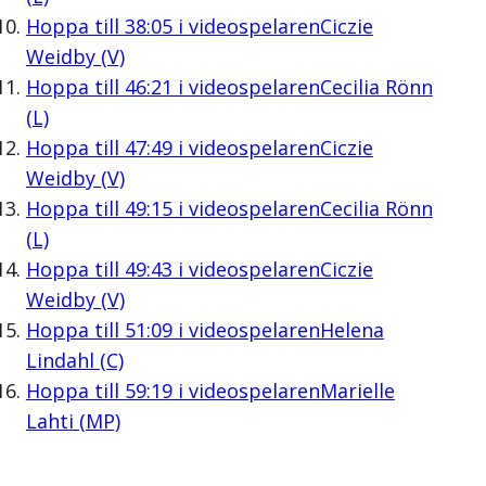
Hoppa till
38:05
i videospelaren
Ciczie
Weidby (V)
Hoppa till
46:21
i videospelaren
Cecilia Rönn
(L)
Hoppa till
47:49
i videospelaren
Ciczie
Weidby (V)
Hoppa till
49:15
i videospelaren
Cecilia Rönn
(L)
Hoppa till
49:43
i videospelaren
Ciczie
Weidby (V)
Hoppa till
51:09
i videospelaren
Helena
Lindahl (C)
Hoppa till
59:19
i videospelaren
Marielle
Lahti (MP)