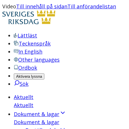
Video
Till innehåll på sidan
Till anförandelistan
Lättläst
Teckenspråk
In English
Other languages
Ordbok
Aktivera lyssna
Sök
Aktuellt
Aktuellt
Dokument & lagar
Dokument & lagar