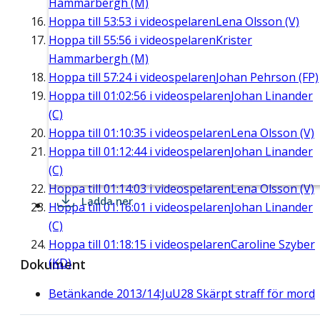
Hammarbergh (M)
Hoppa till
53:53
i videospelaren
Lena Olsson (V)
Hoppa till
55:56
i videospelaren
Krister
Hammarbergh (M)
Hoppa till
57:24
i videospelaren
Johan Pehrson (FP)
Hoppa till
01:02:56
i videospelaren
Johan Linander
(C)
Hoppa till
01:10:35
i videospelaren
Lena Olsson (V)
Hoppa till
01:12:44
i videospelaren
Johan Linander
(C)
Hoppa till
01:14:03
i videospelaren
Lena Olsson (V)
Ladda ner
Hoppa till
01:16:01
i videospelaren
Johan Linander
(C)
Hoppa till
01:18:15
i videospelaren
Caroline Szyber
(KD)
Dokument
Betänkande 2013/14:JuU28 Skärpt straff för mord