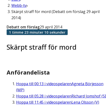
Webb-tv
Skärpt straff för mord (Debatt om förslag 29 april
2014)
Debatt om förslag
29 april 2014
1 timme 23 minuter 10 sekunder
Skärpt straff för mord
Anförandelista
Hoppa till
00:13
i videospelaren
Agneta Börjesson
(MP)
Hoppa till
05:28
i videospelaren
Richard Jomshof (S
Hoppa till
11:45
i videospelaren
Lena Olsson (V)