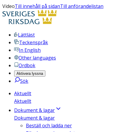
Video
Till innehåll på sidan
Till anförandelistan
Lättläst
Teckenspråk
In English
Other languages
Ordbok
Aktivera lyssna
Sök
Aktuellt
Aktuellt
Dokument & lagar
Dokument & lagar
Beställ och ladda ner