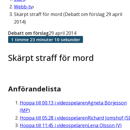
Webb-tv
Skärpt straff för mord (Debatt om förslag 29 april
2014)
Debatt om förslag
29 april 2014
1 timme 23 minuter 10 sekunder
Skärpt straff för mord
Anförandelista
Hoppa till
00:13
i videospelaren
Agneta Börjesson
(MP)
Hoppa till
05:28
i videospelaren
Richard Jomshof (S
Hoppa till
11:45
i videospelaren
Lena Olsson (V)