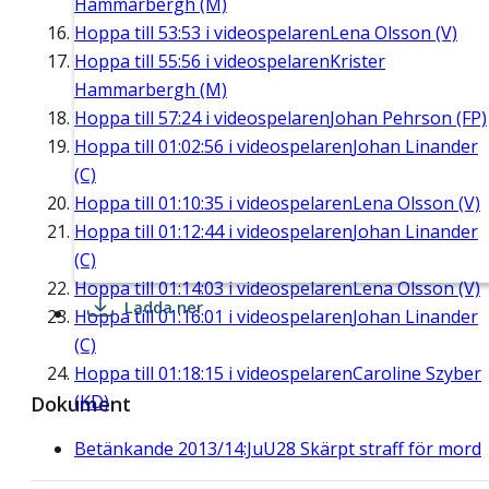
Hammarbergh (M)
Hoppa till
53:53
i videospelaren
Lena Olsson (V)
Hoppa till
55:56
i videospelaren
Krister
Hammarbergh (M)
Hoppa till
57:24
i videospelaren
Johan Pehrson (FP)
Hoppa till
01:02:56
i videospelaren
Johan Linander
(C)
Hoppa till
01:10:35
i videospelaren
Lena Olsson (V)
Hoppa till
01:12:44
i videospelaren
Johan Linander
(C)
Hoppa till
01:14:03
i videospelaren
Lena Olsson (V)
Ladda ner
Hoppa till
01:16:01
i videospelaren
Johan Linander
(C)
Hoppa till
01:18:15
i videospelaren
Caroline Szyber
(KD)
Dokument
Betänkande 2013/14:JuU28 Skärpt straff för mord