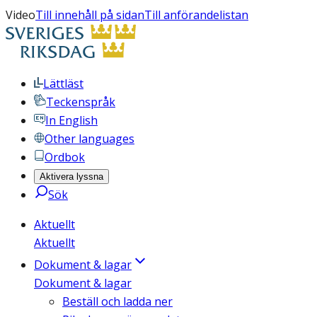
Video
Till innehåll på sidan
Till anförandelistan
Lättläst
Teckenspråk
In English
Other languages
Ordbok
Aktivera lyssna
Sök
Aktuellt
Aktuellt
Dokument & lagar
Dokument & lagar
Beställ och ladda ner