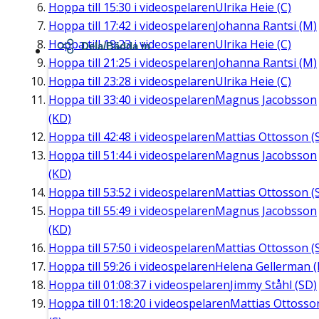
Hoppa till
15:30
i videospelaren
Ulrika Heie (C)
Hoppa till
17:42
i videospelaren
Johanna Rantsi (M)
Hoppa till
19:23
i videospelaren
Ulrika Heie (C)
Dela/Bädda in
Hoppa till
21:25
i videospelaren
Johanna Rantsi (M)
Hoppa till
23:28
i videospelaren
Ulrika Heie (C)
Hoppa till
33:40
i videospelaren
Magnus Jacobsson
(KD)
Hoppa till
42:48
i videospelaren
Mattias Ottosson (
Hoppa till
51:44
i videospelaren
Magnus Jacobsson
(KD)
Hoppa till
53:52
i videospelaren
Mattias Ottosson (
Hoppa till
55:49
i videospelaren
Magnus Jacobsson
(KD)
Hoppa till
57:50
i videospelaren
Mattias Ottosson (
Hoppa till
59:26
i videospelaren
Helena Gellerman (
Hoppa till
01:08:37
i videospelaren
Jimmy Ståhl (SD)
Hoppa till
01:18:20
i videospelaren
Mattias Ottosso