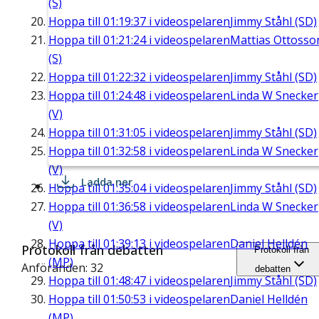
(S)
Hoppa till
01:19:37
i videospelaren
Jimmy Ståhl (SD)
Hoppa till
01:21:24
i videospelaren
Mattias Ottosso
(S)
Hoppa till
01:22:32
i videospelaren
Jimmy Ståhl (SD)
Hoppa till
01:24:48
i videospelaren
Linda W Snecker
(V)
Hoppa till
01:31:05
i videospelaren
Jimmy Ståhl (SD)
Hoppa till
01:32:58
i videospelaren
Linda W Snecker
(V)
Ladda ner
Hoppa till
01:35:04
i videospelaren
Jimmy Ståhl (SD)
Hoppa till
01:36:58
i videospelaren
Linda W Snecker
(V)
Hoppa till
01:39:13
i videospelaren
Daniel Helldén
Protokoll från debatten
Protokoll från
(MP)
Anföranden: 32
debatten
Hoppa till
01:48:47
i videospelaren
Jimmy Ståhl (SD)
Hoppa till
01:50:53
i videospelaren
Daniel Helldén
(MP)