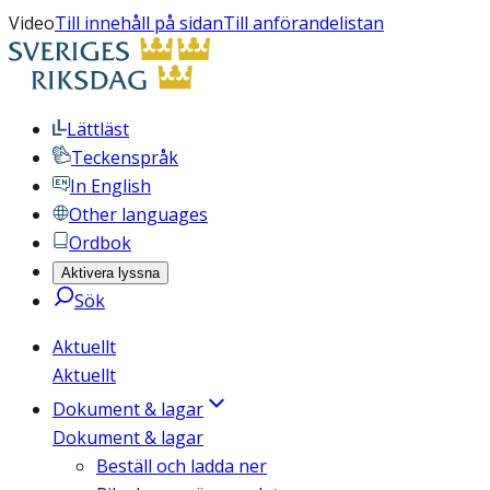
Video
Till innehåll på sidan
Till anförandelistan
Lättläst
Teckenspråk
In English
Other languages
Ordbok
Aktivera lyssna
Sök
Aktuellt
Aktuellt
Dokument & lagar
Dokument & lagar
Beställ och ladda ner