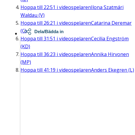
Hoppa till
22:51
i videospelaren
Ilona Szatmári
Waldau (V)
Hoppa till
26:21
i videospelaren
Catarina Deremar
(C)
Dela/Bädda in
Hoppa till
31:51
i videospelaren
Cecilia Engström
(KD)
Hoppa till
36:23
i videospelaren
Annika Hirvonen
(MP)
Hoppa till
41:19
i videospelaren
Anders Ekegren (L)