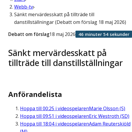
Webb-tv
Sänkt mervärdesskatt på tillträde till
danstillställningar (Debatt om förslag 18 maj 2026)
Debatt om förslag
18 maj 2026
46 minuter 54 sekunder
Sänkt mervärdesskatt på
tillträde till danstillställningar
Anförandelista
Hoppa till
00:25
i videospelaren
Marie Olsson (S)
Hoppa till
09:51
i videospelaren
Eric Westroth (SD)
Hoppa till
18:04
i videospelaren
Adam Reuterskiöld
(M)