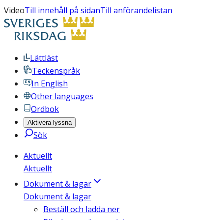
Video
Till innehåll på sidan
Till anförandelistan
Lättläst
Teckenspråk
In English
Other languages
Ordbok
Aktivera lyssna
Sök
Aktuellt
Aktuellt
Dokument & lagar
Dokument & lagar
Beställ och ladda ner