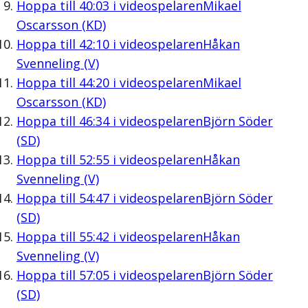
Hoppa till
40:03
i videospelaren
Mikael
Oscarsson (KD)
Hoppa till
42:10
i videospelaren
Håkan
Svenneling (V)
Hoppa till
44:20
i videospelaren
Mikael
Oscarsson (KD)
Hoppa till
46:34
i videospelaren
Björn Söder
(SD)
Hoppa till
52:55
i videospelaren
Håkan
Svenneling (V)
Hoppa till
54:47
i videospelaren
Björn Söder
(SD)
Hoppa till
55:42
i videospelaren
Håkan
Svenneling (V)
Hoppa till
57:05
i videospelaren
Björn Söder
(SD)