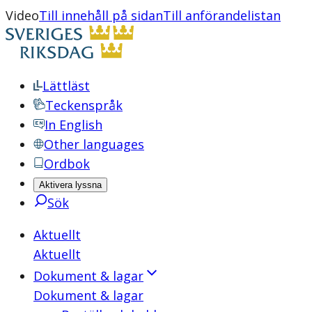
Video
Till innehåll på sidan
Till anförandelistan
Lättläst
Teckenspråk
In English
Other languages
Ordbok
Aktivera lyssna
Sök
Aktuellt
Aktuellt
Dokument & lagar
Dokument & lagar