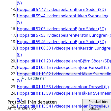
(V)
Hoppa till
54:47
i videospelaren
Björn Söder (SD)
Hoppa till
55:42
i videospelaren
Håkan Svenneling
(V)
Hoppa till
57:05
i videospelaren
Björn Söder (SD)
Hoppa till
57:55
i videospelaren
Kerstin Lundgren (
Hoppa till
59:46
i videospelaren
Björn Söder (SD)
Hoppa till
01:00:30
i videospelaren
Kerstin Lundgre
(C)
Hoppa till
01:01:20
i videospelaren
Björn Söder (SD)
Hoppa till
01:02:15
i videospelaren
Joar Forssell (L)
Hoppa till
01:10:02
i videospelaren
Håkan Svenneli
Ladda ner
(V)
Hoppa till
01:11:53
i videospelaren
Joar Forssell (L)
Hoppa till
01:13:59
i videospelaren
Håkan Svenneli
(V)
Protokoll från debatten
Protokoll från
Hoppa till
01:15:54
i videospelaren
Joar Forssell (L)
Anföranden: 66
debatten