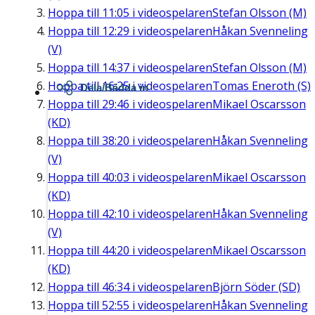
Hoppa till
11:05
i videospelaren
Stefan Olsson (M)
Hoppa till
12:29
i videospelaren
Håkan Svenneling
(V)
Hoppa till
14:37
i videospelaren
Stefan Olsson (M)
Hoppa till
16:25
i videospelaren
Tomas Eneroth (S)
Dela/Bädda in
Hoppa till
29:46
i videospelaren
Mikael Oscarsson
(KD)
Hoppa till
38:20
i videospelaren
Håkan Svenneling
(V)
Hoppa till
40:03
i videospelaren
Mikael Oscarsson
(KD)
Hoppa till
42:10
i videospelaren
Håkan Svenneling
(V)
Hoppa till
44:20
i videospelaren
Mikael Oscarsson
(KD)
Hoppa till
46:34
i videospelaren
Björn Söder (SD)
Hoppa till
52:55
i videospelaren
Håkan Svenneling