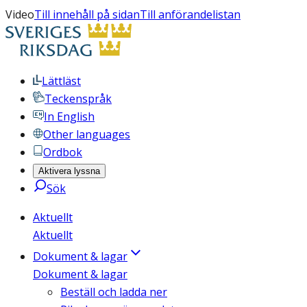
Video
Till innehåll på sidan
Till anförandelistan
Lättläst
Teckenspråk
In English
Other languages
Ordbok
Aktivera lyssna
Sök
Aktuellt
Aktuellt
Dokument & lagar
Dokument & lagar
Beställ och ladda ner