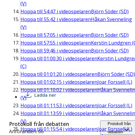
(V)
Hoppa till
54:47
i videospelaren
Björn Söder (SD)
Hoppa till
55:42
i videospelaren
Håkan Svenneling
(V)
Hoppa till
57:05
i videospelaren
Björn Söder (SD)
Hoppa till
57:55
i videospelaren
Kerstin Lundgren (
Hoppa till
59:46
i videospelaren
Björn Söder (SD)
Hoppa till
01:00:30
i videospelaren
Kerstin Lundgre
(C)
Hoppa till
01:01:20
i videospelaren
Björn Söder (SD)
Hoppa till
01:02:15
i videospelaren
Joar Forssell (L)
Hoppa till
01:10:02
i videospelaren
Håkan Svenneli
Ladda ner
(V)
Hoppa till
01:11:53
i videospelaren
Joar Forssell (L)
Hoppa till
01:13:59
i videospelaren
Håkan Svenneli
(V)
Protokoll från debatten
Protokoll från
Hoppa till
01:15:54
i videospelaren
Joar Forssell (L)
Anföranden: 66
debatten