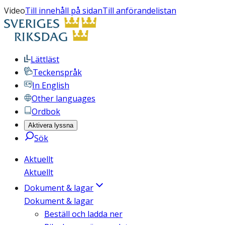
Video
Till innehåll på sidan
Till anförandelistan
Lättläst
Teckenspråk
In English
Other languages
Ordbok
Aktivera lyssna
Sök
Aktuellt
Aktuellt
Dokument & lagar
Dokument & lagar
Beställ och ladda ner