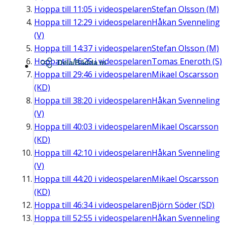
Hoppa till
11:05
i videospelaren
Stefan Olsson (M)
Hoppa till
12:29
i videospelaren
Håkan Svenneling
(V)
Hoppa till
14:37
i videospelaren
Stefan Olsson (M)
Hoppa till
16:25
i videospelaren
Tomas Eneroth (S)
Dela/Bädda in
Hoppa till
29:46
i videospelaren
Mikael Oscarsson
(KD)
Hoppa till
38:20
i videospelaren
Håkan Svenneling
(V)
Hoppa till
40:03
i videospelaren
Mikael Oscarsson
(KD)
Hoppa till
42:10
i videospelaren
Håkan Svenneling
(V)
Hoppa till
44:20
i videospelaren
Mikael Oscarsson
(KD)
Hoppa till
46:34
i videospelaren
Björn Söder (SD)
Hoppa till
52:55
i videospelaren
Håkan Svenneling