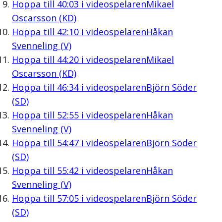
Hoppa till
40:03
i videospelaren
Mikael
Oscarsson (KD)
Hoppa till
42:10
i videospelaren
Håkan
Svenneling (V)
Hoppa till
44:20
i videospelaren
Mikael
Oscarsson (KD)
Hoppa till
46:34
i videospelaren
Björn Söder
(SD)
Hoppa till
52:55
i videospelaren
Håkan
Svenneling (V)
Hoppa till
54:47
i videospelaren
Björn Söder
(SD)
Hoppa till
55:42
i videospelaren
Håkan
Svenneling (V)
Hoppa till
57:05
i videospelaren
Björn Söder
(SD)