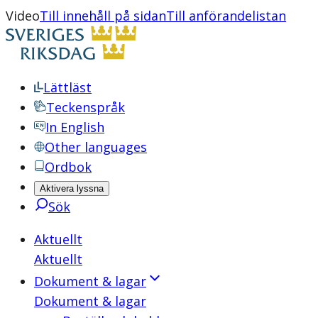
Video
Till innehåll på sidan
Till anförandelistan
Lättläst
Teckenspråk
In English
Other languages
Ordbok
Aktivera lyssna
Sök
Aktuellt
Aktuellt
Dokument & lagar
Dokument & lagar