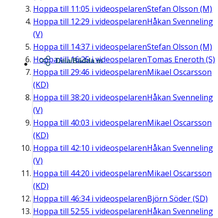
Hoppa till
11:05
i videospelaren
Stefan Olsson (M)
Hoppa till
12:29
i videospelaren
Håkan Svenneling
(V)
Hoppa till
14:37
i videospelaren
Stefan Olsson (M)
Hoppa till
16:25
i videospelaren
Tomas Eneroth (S)
Dela/Bädda in
Hoppa till
29:46
i videospelaren
Mikael Oscarsson
(KD)
Hoppa till
38:20
i videospelaren
Håkan Svenneling
(V)
Hoppa till
40:03
i videospelaren
Mikael Oscarsson
(KD)
Hoppa till
42:10
i videospelaren
Håkan Svenneling
(V)
Hoppa till
44:20
i videospelaren
Mikael Oscarsson
(KD)
Hoppa till
46:34
i videospelaren
Björn Söder (SD)
Hoppa till
52:55
i videospelaren
Håkan Svenneling