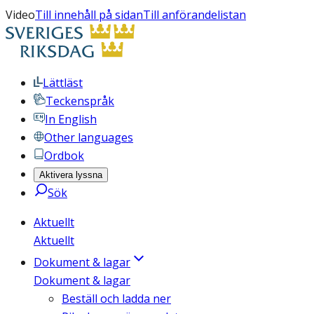
Video
Till innehåll på sidan
Till anförandelistan
Lättläst
Teckenspråk
In English
Other languages
Ordbok
Aktivera lyssna
Sök
Aktuellt
Aktuellt
Dokument & lagar
Dokument & lagar
Beställ och ladda ner