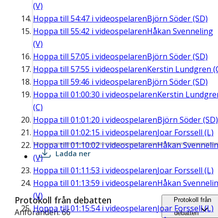
(V)
Hoppa till
54:47
i videospelaren
Björn Söder (SD)
Hoppa till
55:42
i videospelaren
Håkan Svenneling
(V)
Hoppa till
57:05
i videospelaren
Björn Söder (SD)
Hoppa till
57:55
i videospelaren
Kerstin Lundgren (
Hoppa till
59:46
i videospelaren
Björn Söder (SD)
Hoppa till
01:00:30
i videospelaren
Kerstin Lundgre
(C)
Hoppa till
01:01:20
i videospelaren
Björn Söder (SD)
Hoppa till
01:02:15
i videospelaren
Joar Forssell (L)
Hoppa till
01:10:02
i videospelaren
Håkan Svenneli
Ladda ner
(V)
Hoppa till
01:11:53
i videospelaren
Joar Forssell (L)
Hoppa till
01:13:59
i videospelaren
Håkan Svenneli
(V)
Protokoll från debatten
Protokoll från
Hoppa till
01:15:54
i videospelaren
Joar Forssell (L)
Anföranden: 66
debatten