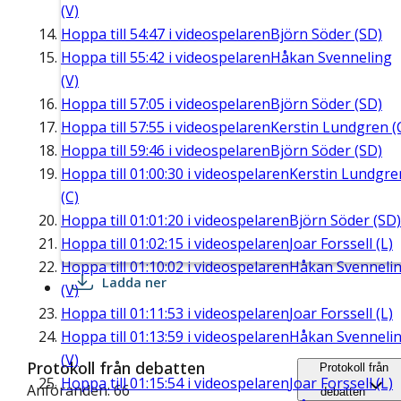
(V)
Hoppa till
54:47
i videospelaren
Björn Söder (SD)
Hoppa till
55:42
i videospelaren
Håkan Svenneling
(V)
Hoppa till
57:05
i videospelaren
Björn Söder (SD)
Hoppa till
57:55
i videospelaren
Kerstin Lundgren (
Hoppa till
59:46
i videospelaren
Björn Söder (SD)
Hoppa till
01:00:30
i videospelaren
Kerstin Lundgre
(C)
Hoppa till
01:01:20
i videospelaren
Björn Söder (SD)
Hoppa till
01:02:15
i videospelaren
Joar Forssell (L)
Hoppa till
01:10:02
i videospelaren
Håkan Svenneli
Ladda ner
(V)
Hoppa till
01:11:53
i videospelaren
Joar Forssell (L)
Hoppa till
01:13:59
i videospelaren
Håkan Svenneli
(V)
Protokoll från debatten
Protokoll från
Hoppa till
01:15:54
i videospelaren
Joar Forssell (L)
Anföranden: 66
debatten