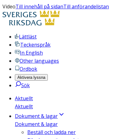
Video
Till innehåll på sidan
Till anförandelistan
Lättläst
Teckenspråk
In English
Other languages
Ordbok
Aktivera lyssna
Sök
Aktuellt
Aktuellt
Dokument & lagar
Dokument & lagar
Beställ och ladda ner