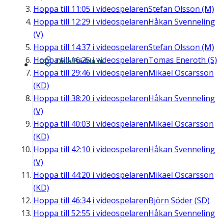
Hoppa till
11:05
i videospelaren
Stefan Olsson (M)
Hoppa till
12:29
i videospelaren
Håkan Svenneling
(V)
Hoppa till
14:37
i videospelaren
Stefan Olsson (M)
Hoppa till
16:25
i videospelaren
Tomas Eneroth (S)
Dela/Bädda in
Hoppa till
29:46
i videospelaren
Mikael Oscarsson
(KD)
Hoppa till
38:20
i videospelaren
Håkan Svenneling
(V)
Hoppa till
40:03
i videospelaren
Mikael Oscarsson
(KD)
Hoppa till
42:10
i videospelaren
Håkan Svenneling
(V)
Hoppa till
44:20
i videospelaren
Mikael Oscarsson
(KD)
Hoppa till
46:34
i videospelaren
Björn Söder (SD)
Hoppa till
52:55
i videospelaren
Håkan Svenneling