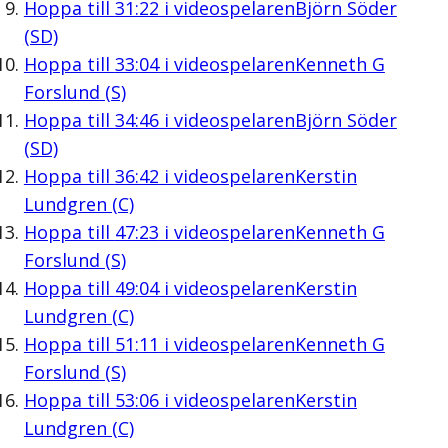
Hoppa till
31:22
i videospelaren
Björn Söder
(SD)
Hoppa till
33:04
i videospelaren
Kenneth G
Forslund (S)
Hoppa till
34:46
i videospelaren
Björn Söder
(SD)
Hoppa till
36:42
i videospelaren
Kerstin
Lundgren (C)
Hoppa till
47:23
i videospelaren
Kenneth G
Forslund (S)
Hoppa till
49:04
i videospelaren
Kerstin
Lundgren (C)
Hoppa till
51:11
i videospelaren
Kenneth G
Forslund (S)
Hoppa till
53:06
i videospelaren
Kerstin
Lundgren (C)