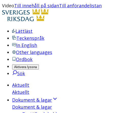
Video
Till innehåll på sidan
Till anförandelistan
Lättläst
Teckenspråk
In English
Other languages
Ordbok
Aktivera lyssna
Sök
Aktuellt
Aktuellt
Dokument & lagar
Dokument & lagar