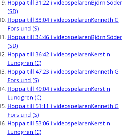
Hoppa till
31:22
i videospelaren
Björn Söder
(SD)
Hoppa till
33:04
i videospelaren
Kenneth G
Forslund (S)
Hoppa till
34:46
i videospelaren
Björn Söder
(SD)
Hoppa till
36:42
i videospelaren
Kerstin
Lundgren (C)
Hoppa till
47:23
i videospelaren
Kenneth G
Forslund (S)
Hoppa till
49:04
i videospelaren
Kerstin
Lundgren (C)
Hoppa till
51:11
i videospelaren
Kenneth G
Forslund (S)
Hoppa till
53:06
i videospelaren
Kerstin
Lundgren (C)