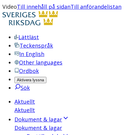
Video
Till innehåll på sidan
Till anförandelistan
Lättläst
Teckenspråk
In English
Other languages
Ordbok
Aktivera lyssna
Sök
Aktuellt
Aktuellt
Dokument & lagar
Dokument & lagar